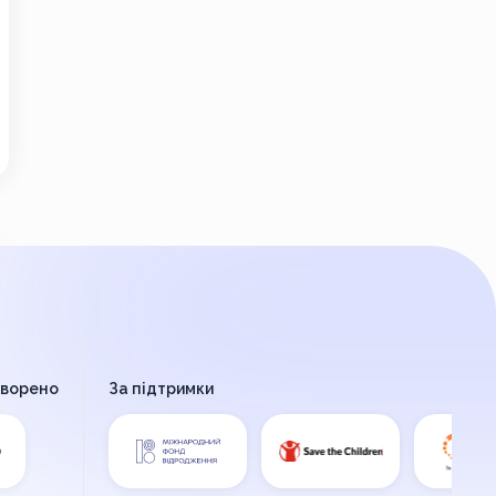
творено
За підтримки