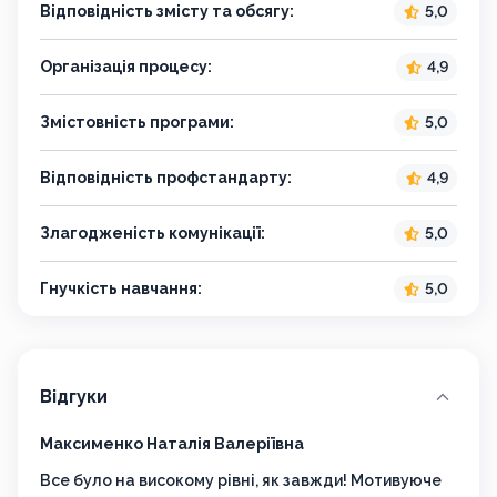
Відповідність змісту та обсягу:
5,0
Організація процесу:
4,9
Змістовність програми:
5,0
Відповідність профстандарту:
4,9
Злагодженість комунікації:
5,0
Гнучкість навчання:
5,0
Відгуки
Максименко Наталія Валеріївна
Куль
Все було на високому рівні, як завжди! Мотивуюче
Все 