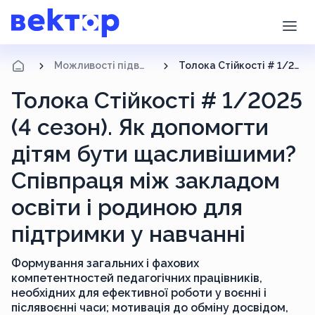
Можливості підвищення кваліфікації
Толока Стійкості # 1/2025 (4 сезон). Як допомогти дітям бути щасливішими? Співпраця між закладом освіти і родиною для підтримки у навчанні
Толока Стійкості # 1/2025
(4 сезон). Як допомогти
дітям бути щасливішими?
Співпраця між закладом
освіти і родиною для
підтримки у навчанні
Формування загальних і фахових
компетентностей педагогічних працівників,
необхідних для ефективної роботи у воєнні і
післявоєнні часи; мотивація до обміну досвідом,