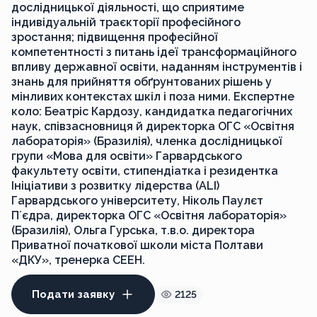
дослідницької діяльності, що сприятиме
індивідуальній траєкторії професійного
зростання; підвищення професійної
компетентності з питань ідеї трансформаційного
впливу державної освіти, наданням інструментів і
знань для прийняття обґрунтованих рішень у
мінливих контекстах шкіл і поза ними. Експертне
коло: Беатріс Кардозу, кандидатка педагогічних
наук, співзасновниця й директорка ОГС «Освітня
лабораторія» (Бразилія), членка дослідницької
групи «Мова для освіти» Гарвардського
факультету освіти, стипендіатка і резидентка
Ініціативи з розвитку лідерства (ALI)
Гарвардського університету, Ніколь Паулєт
Пʼєдра, директорка ОГС «Освітня лабораторія»
(Бразилія), Ольга Гурська, т.в.о. директора
Приватної початкової школи міста Полтави
«ДКУ», тренерка СЕЕН.
Подати заявку
2125