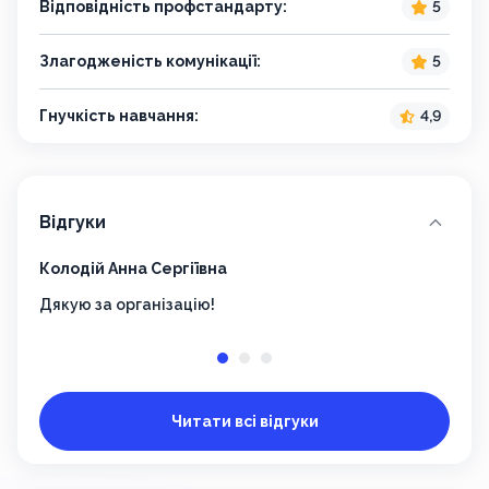
Відповідність профстандарту:
5
Злагодженість комунікації:
5
Гнучкість навчання:
4,9
Відгуки
Колодій Анна Сергіївна
Купр
Дякую за організацію!
Все 
Читати всі відгуки