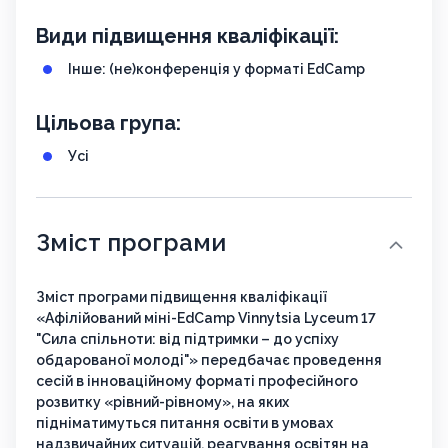
Види підвищення кваліфікації:
Інше: (не)конференція у форматі EdCamp
Цільова група:
Усі
Зміст програми
Зміст програми підвищення кваліфікації
«Афілійований міні-EdCamp Vinnytsia Lyceum 17
"Сила спільноти: від підтримки – до успіху
обдарованої молоді"» передбачає проведення
сесій в інноваційному форматі професійного
розвитку «рівний-рівному», на яких
підніматимуться питання освіти в умовах
надзвичайних ситуацій, реагування освітян на