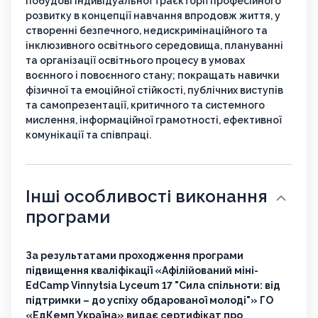
побудові індивідуальної траєкторії професійного
розвитку в концепції навчання впродовж життя, у
створенні безпечного, недискримінаційного та
інклюзивного освітнього середовища, плануванні
та організації освітнього процесу в умовах
воєнного і повоєнного стану; покращать навички
фізичної та емоційної стійкості, публічних виступів
та самопрезентації, критичного та системного
мислення, інформаційної грамотності, ефективної
комунікації та співпраці.
Інші особливості виконання
програми
За результатами проходження програми
підвищення кваліфікації «Афілійований міні-
EdCamp Vinnytsia Lyceum 17 "Сила спільноти: від
підтримки – до успіху обдарованої молоді"» ГО
«ЕдКемп Україна» видає сертифікат про