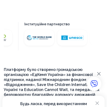
Інституційне партнерство
Платформу було створено громадською
×
організацією «ЕдКемп Україна» за фінансової
підтримки, наданої Міжнародним фондом
«Відродження», Save the Children International в
Україні та Education Cannot Wait, та передано як
безповоротну благодійну допомогу державній
установі «Український інститут розвитку освіти»
×
Будь ласка, перед використанням
для її подальшого функціонування на державному