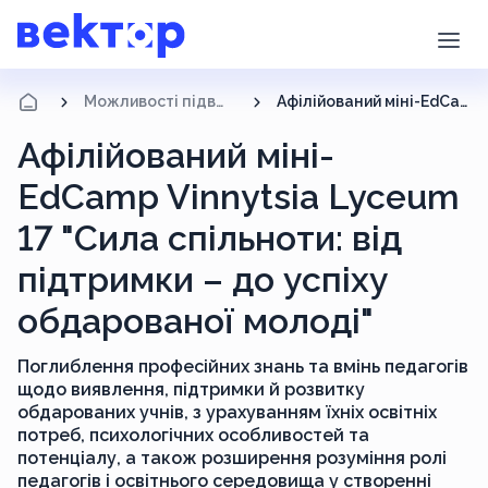
Можливості підвищення кваліфікації
Афілійований міні-EdCamp Vinnytsia Lyceum 17 "Сила спільноти: від підтримки – до успіху обдарованої молоді"
Афілійований міні-
EdCamp Vinnytsia Lyceum
17 "Сила спільноти: від
підтримки – до успіху
обдарованої молоді"
Поглиблення професійних знань та вмінь педагогів
щодо виявлення, підтримки й розвитку
обдарованих учнів, з урахуванням їхніх освітніх
потреб, психологічних особливостей та
потенціалу, а також розширення розуміння ролі
педагогів і освітнього середовища у створенні