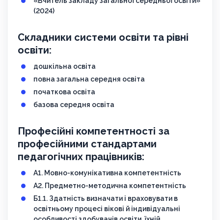
«Вчитель закладу загальної середньої освіти»
(2024)
Складники системи освіти та рівні
освіти:
дошкільна освіта
повна загальна середня освіта
початкова освіта
базова середня освіта
Професійні компетентності за
професійними стандартами
педагогічних працівників:
A1. Мовно-комунікативна компетентність
А2. Предметно-методична компетентність
Б1.1. Здатність визначати і враховувати в
освітньому процесі вікові й індивідуальні
особливості здобувачів освіти, їхній