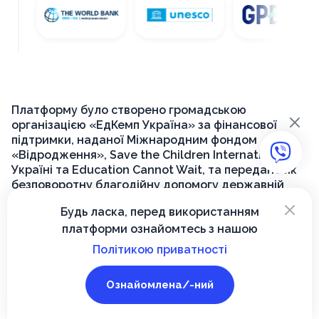
Платформу було створено громадською
×
організацією «ЕдКемп Україна» за фінансової
підтримки, наданої Міжнародним фондом
«Відродження», Save the Children International в
Україні та Education Cannot Wait, та передано як
безповоротну благодійну допомогу державній
установі «Український інститут розвитку освіти»
×
Будь ласка, перед використанням
для її подальшого функціонування на державному
платформи ознайомтесь з нашою
рівні.
Політикою приватності
© 2026, Вектор
Ознайомлена/-ний