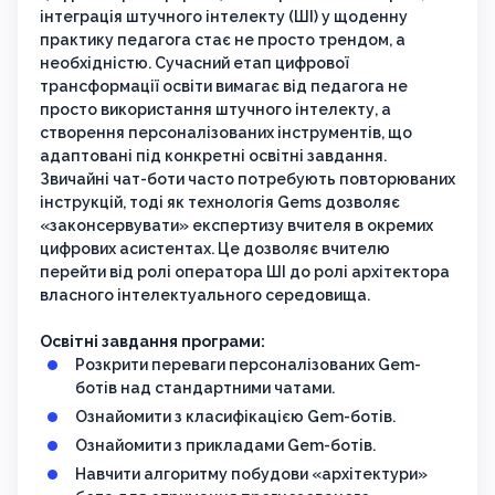
інтеграція штучного інтелекту (ШІ) у щоденну
практику педагога стає не просто трендом, а
необхідністю. Сучасний етап цифрової
трансформації освіти вимагає від педагога не
просто використання штучного інтелекту, а
створення персоналізованих інструментів, що
адаптовані під конкретні освітні завдання.
Звичайні чат-боти часто потребують повторюваних
інструкцій, тоді як технологія Gems дозволяє
«законсервувати» експертизу вчителя в окремих
цифрових асистентах. Це дозволяє вчителю
перейти від ролі оператора ШІ до ролі архітектора
власного інтелектуального середовища.
Освітні завдання програми:
Розкрити переваги персоналізованих Gem-
ботів над стандартними чатами.
Ознайомити з класифікацією Gem-ботів.
Ознайомити з прикладами Gem-ботів.
Навчити алгоритму побудови «архітектури»