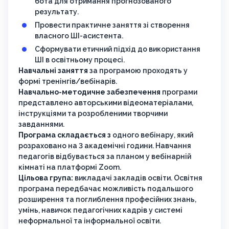
бота для отримання прогнозованого
результату.
Провести практичне заняття зі створення
власного ШІ-асистента.
Сформувати етичний підхід до використання
ШІ в освітньому процесі.
Навчальні заняття
за програмою проходять у
формі тренінгів/вебінарів.
Навчально-методичне забезпечення
програми
представлено авторськими відеоматеріалами,
інструкціями та розробленими творчими
завданнями.
Програма складається з
одного вебінару, який
розраховано на 3 академічні години. Навчання
педагогів відбувається за планом у вебінарній
кімнаті на платформі Zoom.
Цільова група:
викладачі закладів освіти. Освітня
програма передбачає можливість подальшого
розширення та поглиблення професійних знань,
умінь, навичок педагогічних кадрів у системі
неформальної та інформальної освіти.