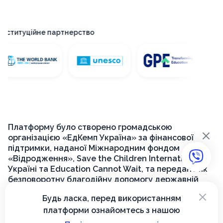
итуційне партнерство
Пла
Платформу було створено громадською
×
організацією «ЕдКемп Україна» за фінансової
підтримки, наданої Міжнародним фондом
«Відродження», Save the Children International в
Україні та Education Cannot Wait, та передано як
безповоротну благодійну допомогу державній
установі «Український інститут розвитку освіти»
×
Будь ласка, перед використанням
для її подальшого функціонування на державному
платформи ознайомтесь з нашою
рівні.