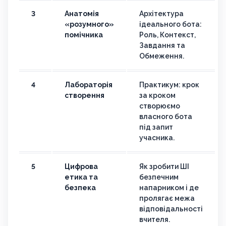
3
Анатомія
Архітектура
«розумного»
ідеального бота:
помічника
Роль, Контекст,
Завдання та
Обмеження.
4
Лабораторія
Практикум: крок
створення
за кроком
створюємо
власного бота
під запит
учасника.
5
Цифрова
Як зробити ШІ
етика та
безпечним
безпека
напарником і де
пролягає межа
відповідальності
вчителя.