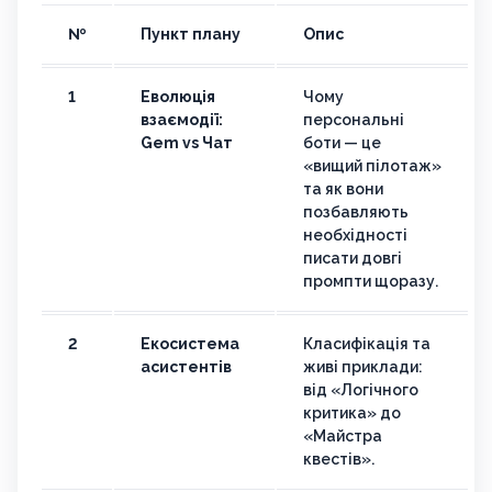
№
Пункт плану
Опис
1
Еволюція
Чому
взаємодії:
персональні
Gem vs Чат
боти — це
«вищий пілотаж»
та як вони
позбавляють
необхідності
писати довгі
промпти щоразу.
2
Екосистема
Класифікація та
асистентів
живі приклади:
від «Логічного
критика» до
«Майстра
квестів».