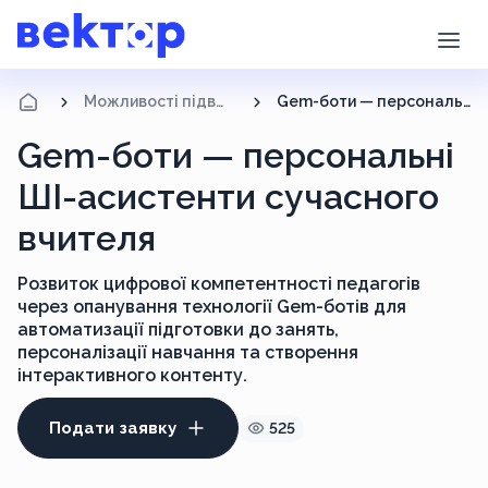
Можливості підвищення кваліфікації
Gem-боти — персональні ШІ-асистенти сучасного вчителя
Gem-боти — персональні
ШІ-асистенти сучасного
вчителя
Розвиток цифрової компетентності педагогів
через опанування технології Gem-ботів для
автоматизації підготовки до занять,
персоналізації навчання та створення
інтерактивного контенту.
Подати заявку
525