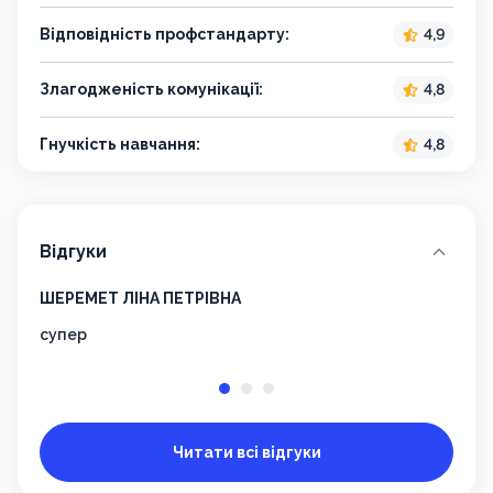
Відповідність профстандарту:
4,9
Злагодженість комунікації:
4,8
Гнучкість навчання:
4,8
Відгуки
ШЕРЕМЕТ ЛІНА ПЕТРІВНА
БУЛИ
супер
Все 
учас
Читати всі відгуки