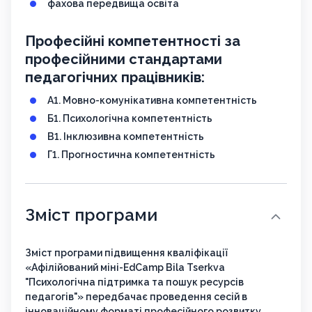
фахова передвища освіта
Професійні компетентності за
професійними стандартами
педагогічних працівників:
A1. Мовно-комунікативна компетентність
Б1. Психологічна компетентність
В1. Інклюзивна компетентність
Г1. Прогностична компетентність
Зміст програми
Зміст програми підвищення кваліфікації
«Афілійований міні-EdCamp Bila Tserkva
"Психологічна підтримка та пошук ресурсів
педагогів"» передбачає проведення сесій в
інноваційному форматі професійного розвитку