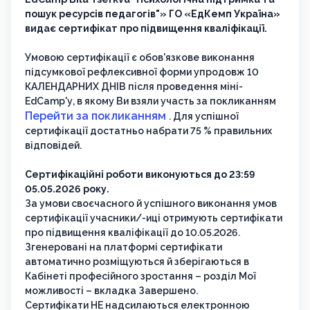
пошук ресурсів педагогів"» ГО «ЕдКемп Україна»
видає сертифікат про підвищення кваліфікації.
Умовою сертифікації є обов'язкове виконання
підсумкової рефлексивної форми упродовж 10
КАЛЕНДАРНИХ ДНІВ після проведення міні-
EdCamp'у, в якому Ви взяли участь за покликанням
Перейти за покликанням
. Для успішної
сертифікації достатньо набрати 75 % правильних
відповідей.
Сертифікаційні роботи виконуються до 23:59
05.05.2026 року.
За умови своєчасного й успішного виконання умов
сертифікації учасники/-иці отримують сертифікати
про підвищення кваліфікації до 10.05.2026.
Згенеровані на платформі сертифікати
автоматично розміщуються й зберігаються в
Кабінеті професійного зростання – розділ Мої
можливості – вкладка Завершено.
Сертифікати НЕ надсилаються електронною