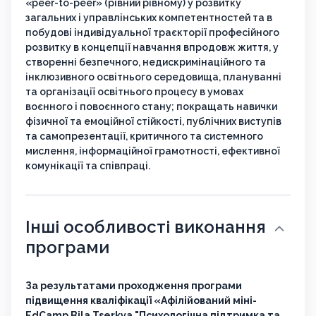
«peer-to-peer» (рівний рівному) у розвитку
загальних і управлінських компетентностей та в
побудові індивідуальної траєкторії професійного
розвитку в концепції навчання впродовж життя, у
створенні безпечного, недискримінаційного та
інклюзивного освітнього середовища, плануванні
та організації освітнього процесу в умовах
воєнного і повоєнного стану; покращать навички
фізичної та емоційної стійкості, публічних виступів
та самопрезентації, критичного та системного
мислення, інформаційної грамотності, ефективної
комунікації та співпраці.
Інші особливості виконання
програми
За результатами проходження програми
підвищення кваліфікації «Афілійований міні-
EdCamp Bila Tserkva "Психологічна підтримка та