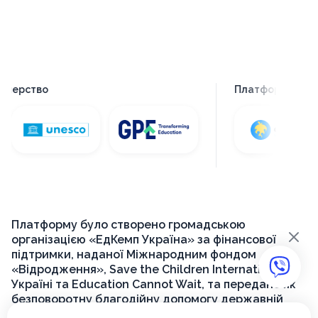
ство
Платформу створен
Платформу було створено громадською
×
організацією «ЕдКемп Україна» за фінансової
підтримки, наданої Міжнародним фондом
«Відродження», Save the Children International в
Україні та Education Cannot Wait, та передано як
безповоротну благодійну допомогу державній
установі «Український інститут розвитку освіти»