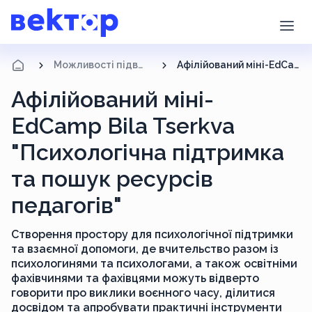
Можливості підвищення кваліфікації
Афілійований міні-EdCamp Bila Tserkva "Психологічна підтримка та пошук ресурсів педагогів"
Афілійований міні-
EdCamp Bila Tserkva
"Психологічна підтримка
та пошук ресурсів
педагогів"
Створення простору для психологічної підтримки
та взаємної допомоги, де вчительство разом із
психологинями та психологами, а також освітніми
фахівчинями та фахівцями можуть відверто
говорити про виклики воєнного часу, ділитися
досвідом та апробувати практичні інструменти