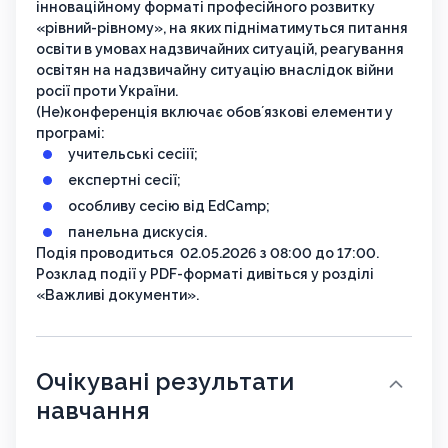
інноваційному форматі професійного розвитку
«рівний-рівному», на яких підніматимуться питання
освіти в умовах надзвичайних ситуацій, реагування
освітян на надзвичайну ситуацію внаслідок війни
росії проти України.
(Не)конференція включає обовʼязкові елементи у
програмі:
учительські сесіії;
експертні сесії;
особливу сесію від EdCamp;
панельна дискусія.
Подія проводиться 02.05.2026 з 08:00 до 17:00.
Розклад події у PDF-форматі дивіться у розділі
«Важливі документи».
Очікувані результати
навчання