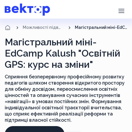
Можливості підвищення кваліфікації
Магістральний міні-EdCamp Kalush "Освітній GPS: курс на зміни"
Магістральний міні-
EdCamp Kalush "Освітній
GPS: курс на зміни"
Сприяння безперервному професійному розвитку
педагогів шляхом створення відкритого простору
для обміну досвідом, переосмислення освітніх
цінностей та опанування сучасних інструментів
«навігації» в умовах постійних змін. Формування
індивідуальної освітньої траєкторії вчительства,
що сприяє ефективній реалізації реформи та
підтримці власної стійкості.