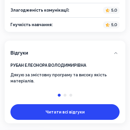
Злагодженість комунікації:
5,0
Гнучкість навчання:
5,0
Відгуки
РУБАН ЕЛЕОНОРА ВОЛОДИМИРІВНА
Манд
Дякую за змістовну програму та високу якість
Під 
матеріалів.
осві
навч
робо
спри
діял
Читати всі відгуки