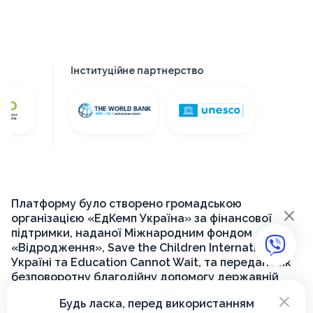
Інституційне партнерство
Платформу було створено громадською
×
організацією «ЕдКемп Україна» за фінансової
підтримки, наданої Міжнародним фондом
«Відродження», Save the Children International в
Україні та Education Cannot Wait, та передано як
безповоротну благодійну допомогу державній
установі «Український інститут розвитку освіти»
×
Будь ласка, перед використанням
для її подальшого функціонування на державному