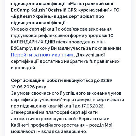
підвищення кваліфікації «Магістральний міні-
EdCamp Kalush "Освітній GPS: курс на зміни"» ГО
«ЕдКемп Україна» видає сертифікат про
підвищення кваліфікації.
Умовою сертифікації є обов'язкове виконання
підсумкової рефлексивної форми упродовж 10
КАЛЕНДАРНИХ ДНІВ після проведення міні-
EdCamp'у, в якому Ви взяли участь за покликанням
Перейти за покликанням
. Для успішної
сертифікації достатньо набрати 75 % правильних
відповідей.
Сертифікаційні роботи виконуються до 23:59
12.05.2026 року.
За умови своєчасного й успішного виконання умов
сертифікації учасники/-иці отримують сертифікати
про підвищення кваліфікації до 17.05.2026.
Згенеровані на платформі сертифікати
автоматично розміщуються й зберігаються в
Кабінеті професійного зростання – розділ Мої
можливості – вкладка Завершено.