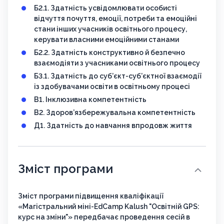
Б2.1. Здатність усвідомлювати особисті
відчуття почуття, емоції, потреби та емоційні
стани інших учасників освітнього процесу,
керувати власними емоційними станами
Б2.2. Здатність конструктивно й безпечно
взаємодіяти з учасниками освітнього процесу
Б3.1. Здатність до суб’єкт-суб’єктної взаємодії
із здобувачами освіти в освітньому процесі
В1. Інклюзивна компетентність
В2. Здоров’язбережувальна компетентність
Д1. Здатність до навчання впродовж життя
Зміст програми
Зміст програми підвищення кваліфікації
«Магістральний міні-EdCamp Kalush "Освітній GPS:
курс на зміни"» передбачає проведення сесій в