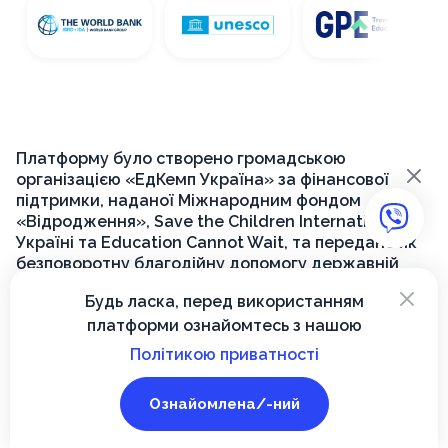
Платформу було створено громадською
×
організацією «ЕдКемп Україна» за фінансової
підтримки, наданої Міжнародним фондом
«Відродження», Save the Children International в
Україні та Education Cannot Wait, та передано як
безповоротну благодійну допомогу державній
установі «Український інститут розвитку освіти»
×
Будь ласка, перед використанням
для її подальшого функціонування на державному
платформи ознайомтесь з нашою
рівні.
Політикою приватності
© 2026, Вектор
Ознайомлена/-ний