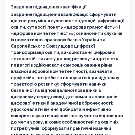
Завдання підвищення кваліфікації:
Завдання підвищення кваліфікації: сформувати
цілісне розуміння сучасних тенденцій цифровізації
освіти, сутності понять «цифрова грамотність» і
«цифрова компетентність»; ознайомити слухачів
із нормативно-правовою базою України та
Європейського Союзу щодо цифрової
трансформації освіти, використання цифрових
технологій і захисту даних; розвинути здатність
педагогів здійснювати самооцінювання рівня
власної цифрової компетентності, визначати
професійні потреби та планувати індивідуальну
траєкторію розвитку; сформувати навички
безпечної та відповідальної поведінки в
цифровому середовищі, дотримання принципів
цифрової етики й академічної доброчесності;
удосконалити вміння добирати й ефективно
використовувати цифрові інструменти відповідно
до мети уроку, вікових особливостей та освітніх
потреб учнів; сформувати практичні навички
створення сучасного навчального контенту,