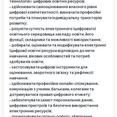
технологій і цифрових освітніх ресурсів;
˗ здійснювати самооцінювання власного рівня
цифрової компетентності, визначати професійні
потреби та планувати індивідуальну траєкторію
розвитку;
˗ розуміти сутність електронного (цифрового)
освітнього середовища закладу освіти, його
функції, складники та можливості використання;
˗ добирати, оцінювати та модифікувати електронні
(цифрові) освітні ресурси відповідно до мети
навчання, вікових особливостей та потреб
здобувачів освіти;
˗ застосовувати цифрові інструменти для
оцінювання, зворотного зв’язку та рефлексії
навчання;
˗ здійснювати професійне онлайн-спілкування,
комунікацію з учнями, батьками, колегами та
дотримуватися правил цифрового етикету;
˗ забезпечувати захист персональних даних,
цифрових пристроїв та безпечне використання
електронних ресурсів;
˗ організовувати спільну роботу, зберігання,