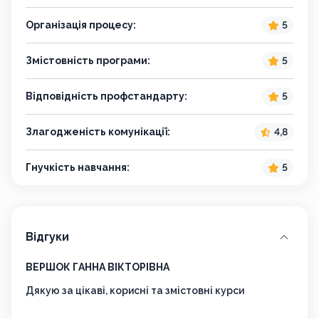
Організація процесу:
5
Змістовність програми:
5
Відповідність профстандарту:
5
Злагодженість комунікації:
4,8
Гнучкість навчання:
5
Відгуки
ВЕРШОК ГАННА ВІКТОРІВНА
ШЕВ
Дякую за цікаві, корисні та змістовні курси
Дяку
кому