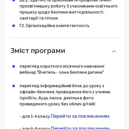
В2.2. Здатність здійснювати профілактично-
просвітницьку роботу 3 учасниками освітнього
процесу щодо безпеки життєдіяльності,
санітарії та гігієни
Г2. Організаційна компетентність
Зміст програми
перегляд короткого місячного навчання:
вебінар "Вчитель - зона безпеки дитини"
перегляд інформаційний блок до уроку з
офлайн-безпеки, проведення його з учнями
(зробіть, будь ласка, декілька фото
проведеного уроку без облич дітей):
Перейти за покликанням
- для 1-4 класу
Перейти за покликанням
- для 5-8 класу