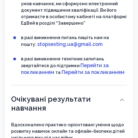
умов навчання, ми сформуємо електронний
документ підвищення кваліфікації. Ви його
отримаєте в особистому кабінеті на платформі
ЕдВей в розділі “Завершено”
в разі виникнення питань пишіть нам на
stopsexting.ua@gmail.com
пошту:
в разі виникнення технічних запитань
Перейти за
звертайтеся до підтримки
покликанням
Перейти за покликанням
та
Очікувані результати
навчання
Вдосконалено практико-орієнтовані уміння щодо
розвитку навичок онлайн та офлайн-безпеки дітей
шкільного віку під час війни.