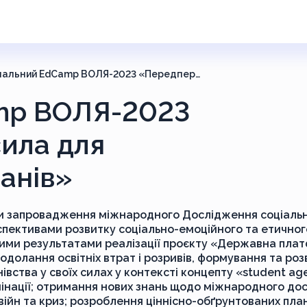
Національний EdCamp ВОЛЯ-2023 «Передпереможна сила для післяпереможних планів»
mp ВОЛЯ-2023
ила для
анів»
и запровадження міжнародного Дослідження соціаль
спективами розвитку соціально-емоційного та етичног
ваними результатами реалізації проєкту «Державна пла
одолання освітніх втрат і розривів, формування та роз
нівства у своїх силах у контексті концепту «student ag
нації; отримання нових знань щодо міжнародного дос
с війн та криз; розроблення ціннісно-обґрунтованих пла