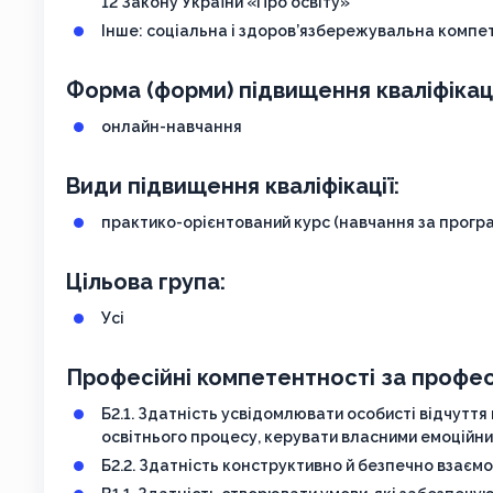
12 Закону України «Про освіту»
Інше: соціальна і здоров’язбережувальна компет
Форма (форми) підвищення кваліфікаці
онлайн-навчання
Види підвищення кваліфікації:
практико-орієнтований курс (навчання за програ
Цільова група:
Усі
Професійні компетентності за профес
Б2.1. Здатність усвідомлювати особисті відчуття 
освітнього процесу, керувати власними емоційн
Б2.2. Здатність конструктивно й безпечно взаєм