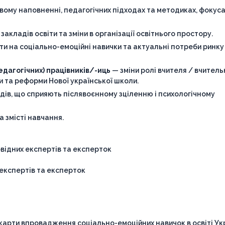
овому наповненні, педагогічних підходах та методиках, фокус
акладів освіти та зміни в організації освітнього простору.
іти на соціально-емоційні навички та актуальні потреби ринку
едагогічних) працівників/-иць
— зміни ролі вчителя / вчитель
ни та реформи Нової української школи.
одів, що сприяють післявоєнному зціленню і психологічному
та змісті навчання.
овідних експертів та експерток
х експертів та експерток
арти впровадження соціально-емоційних навичок в освіті Укр