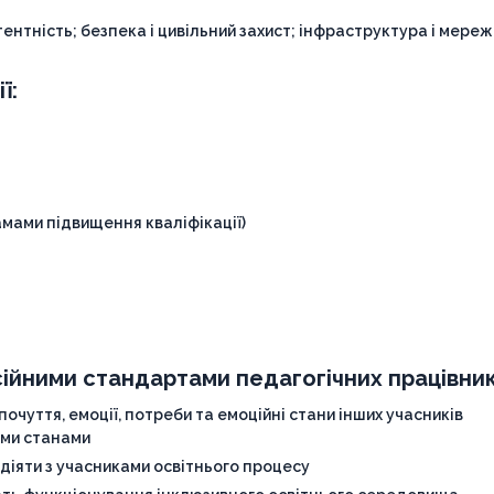
ентність; безпека і цивільний захист; інфраструктура і мере
ї:
мами підвищення кваліфікації)
ійними стандартами педагогічних працівник
почуття, емоції, потреби та емоційні стани інших учасників
ими станами
одіяти з учасниками освітнього процесу