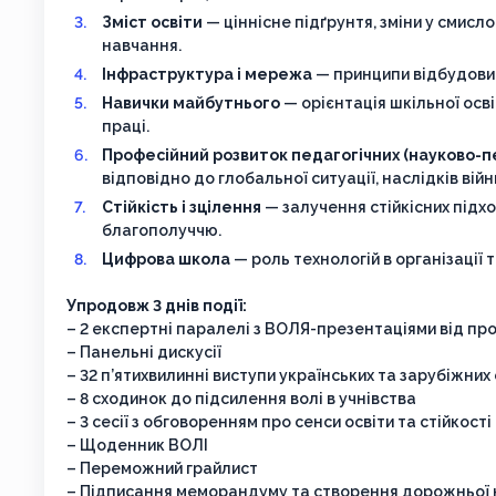
Зміст освіти
— ціннісне підґрунтя, зміни у смисл
навчання.
Інфраструктура і мережа
— принципи відбудови з
Навички майбутнього
— орієнтація шкільної осв
праці.
Професійний розвиток педагогічних (науково-п
відповідно до глобальної ситуації, наслідків вій
Стійкість і зцілення
— залучення стійкісних підх
благополуччю.
Цифрова школа
— роль технологій в організації 
Упродовж 3 днів події:
– 2 експертні паралелі з ВОЛЯ-презентаціями від пр
– Панельні дискусії
– 32 п’ятихвилинні виступи українських та зарубіжни
– 8 сходинок до підсилення волі в учнівства
– 3 сесії з обговоренням про сенси освіти та стійкості
– Щоденник ВОЛІ
– Переможний грайлист
– Підписання меморандуму та створення дорожньої к