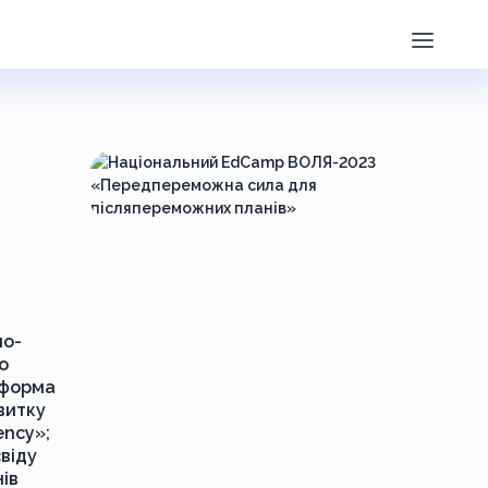
но-
о
тформа
витку
ency»;
віду
нів