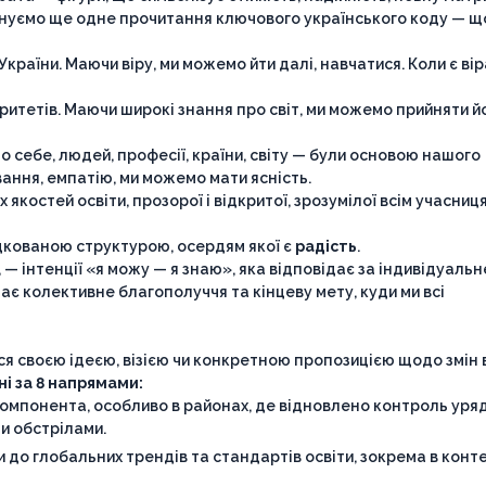
пропонуємо ще одне прочитання ключового українського коду — 
України. Маючи віру, ми можемо йти далі, навчатися. Коли є вір
итетів. Маючи широкі знання про світ, ми можемо прийняти йо
себе, людей, професії, країни, світу — були основою нашого
ання, емпатію, ми можемо мати ясність.
якостей освіти, прозорої і відкритої, зрозумілої всім учасниця
ядкованою структурою, осердям якої є
радість
.
 — інтенції «я можу — я знаю», яка відповідає за індивідуальн
ає колективне благополуччя та кінцеву мету, куди ми всі
я своєю ідеєю, візією чи конкретною пропозицією щодо змін 
ні за 8 напрямами:
омпонента, особливо в районах, де відновлено контроль уря
ими обстрілами.
и до глобальних трендів та стандартів освіти, зокрема в конт