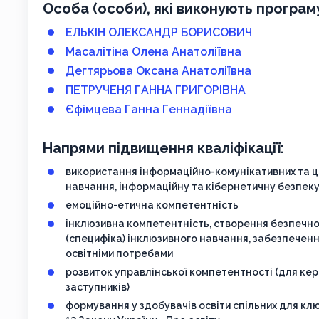
Особа (особи), які виконують програм
ЕЛЬКІН ОЛЕКСАНДР БОРИСОВИЧ
Масалітіна Олена Анатоліївна
Дегтярьова Оксана Анатоліївна
ПЕТРУЧЕНЯ ГАННА ГРИГОРІВНА
Єфімцева Ганна Геннадіївна
Напрями підвищення кваліфікації:
використання інформаційно-комунікативних та ц
навчання, інформаційну та кібернетичну безпек
емоційно-етична компетентність
інклюзивна компетентність, створення безпечно
(специфіка) інклюзивного навчання, забезпеченн
освітніми потребами
розвиток управлінської компетентності (для кері
заступників)
формування у здобувачів освіти спільних для к