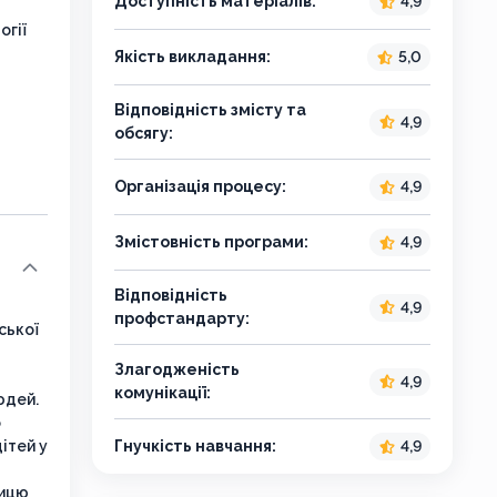
Доступність матеріалів:
4,9
огії
Якість викладання:
5,0
Відповідність змісту та
4,9
обсягу:
Організація процесу:
4,9
Змістовність програми:
4,9
Відповідність
4,9
профстандарту:
ської
Злагодженість
4,9
комунікації:
дей.
о
тей у
Гнучкість навчання:
4,9
рицю