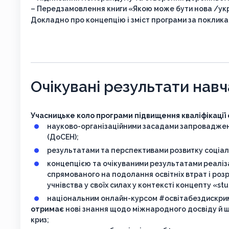
– Передзамовлення книги «Якою може бути нова /ук
Докладно про концепцію і зміст програми за поклик
Очікувані результати нав
Учасницьке коло програми підвищення кваліфікації
науково-організаційними засадами запровадже
(ДоСЕН);
результатами та перспективами розвитку соціаль
концепцією та очікуваними результатами реаліз
спрямованого на подолання освітніх втрат і розр
учнівства у своїх силах у контексті концепту «stu
національним онлайн-курсом #освітабездискрим
отримає
нові знання щодо міжнародного досвіду й шля
криз;