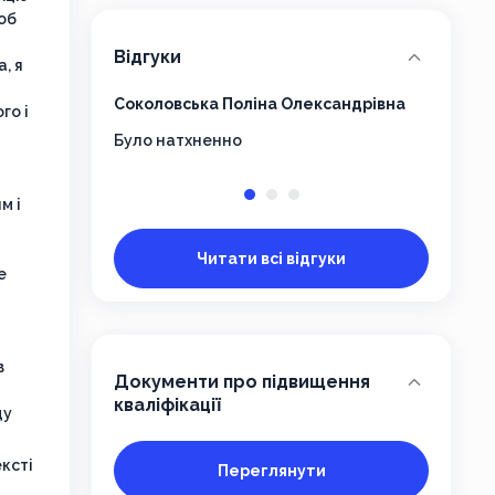
щоб
Відгуки
а, я
Соколовська Поліна Олександрівна
ТІМЧЕН
го і
Було натхненно
Супер. 
м і
Читати всі відгуки
е
в
Документи про підвищення
кваліфікації
ду
ексті
Переглянути