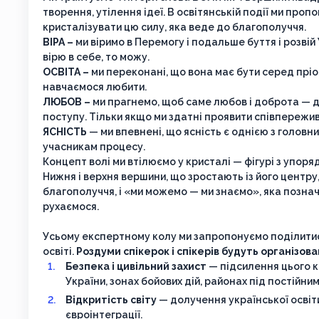
творення, утілення ідеї. В освітянській події ми 
кристалізувати цю силу, яка веде до благополуччя.
ВІРА –
ми віримо в Перемогу і подальше буття і розвій 
вірю в себе, то можу.
ОСВІТА –
ми переконані, що вона має бути серед пріор
навчаємося любити.
ЛЮБОВ –
ми прагнемо, щоб саме любов і доброта — до 
поступу. Тільки якщо ми здатні проявити співпережив
ЯСНІСТЬ
—
ми впевнені, що ясність є однією з головних 
учасникам процесу.
Концепт волі ми втілюємо у кристалі — фігурі з упор
Нижня і верхня вершини, що зростають із його центру,
благополуччя, і «ми можемо — ми знаємо», яка познач
рухаємося.
Усьому експертному колу ми запропонуємо поділитис
освіті.
Роздуми спікерок і спікерів будуть організова
Безпека і цивільний захист
— підсилення цього к
України, зонах бойових дій, районах під постійн
Відкритість світу
— долучення української освіт
євроінтеграції.