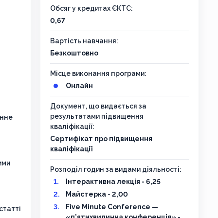
Обсяг у кредитах ЄКТС:
0,67
Вартість навчання:
Безкоштовно
Місце виконання програми:
Онлайн
Документ, що видається за
результатами підвищення
онне
кваліфікації:
Сертифікат про підвищення
кваліфікації
ими
Розподіл годин за видами діяльності:
Інтерактивна лекція - 6,25
Майстерка - 2,00
Five Minute Conference —
статті
«п’ятихвилинна конференція» -