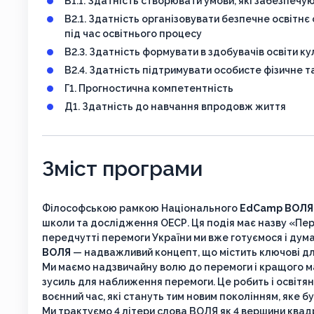
В1.1. Здатність створювати умови, які забезпеч
В2.1. Здатність організовувати безпечне освітн
під час освітнього процесу
В2.3. Здатність формувати в здобувачів освіти к
В2.4. Здатність підтримувати особисте фізичне т
Г1. Прогностична компетентність
Д1. Здатність до навчання впродовж життя
Зміст програми
Філософською рамкою Національного
EdCamp ВОЛЯ
школи та дослідження ОЕСР. Ця подія має назву «П
передчутті перемоги України ми вже готуємося і думає
ВОЛЯ
— надважливий концепт, що містить ключові для у
Ми маємо надзвичайну волю до перемоги і кращого маи
зусиль для наближення перемоги. Це робить і освітян
воєнний час, які стануть тим новим поколінням, яке б
Ми трактуємо 4 літери слова ВОЛЯ як 4 вершини квадра