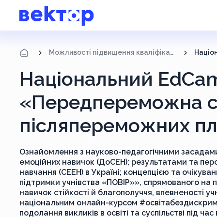
Можливості підвищення кваліфікації
Національний EdCa
«Передпереможна с
післяпереможних пл
Ознайомлення з науково-педагогічними засадам
емоційних навичок (ДоСЕН); результатами та пер
навчання (СЕЕН) в Україні; концепцією та очіку
підтримки учнівства «ПОВІР»», спрямованого на п
навичок стійкості й благополуччя, впевненості уч
національним онлайн-курсом #освітабездискримі
подолання викликів в освіті та суспільстві під ча