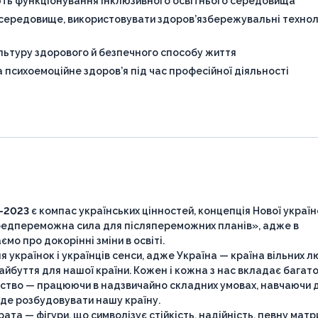
ують функціонування інклюзивного освітнього середовища
є середовище, використовувати здоров’язбережувальні технол
ультуру здорового й безпечного способу життя
а психоемоційне здоров’я під час професійної діяльності
-2023
є компас українських цінностей, концепція Нової україн
ередпереможна сила для післяпереможних планів», адже в
мо про докорінні зміни в освіті.
країнок і українців сенси, адже Україна — країна вільних лю
̆буття для нашої країни. Кожен і кожна з нас вкладає багат
ство — працюючи в надзвичайно складних умовах, навчаючи ді
уде розбудовувати нашу країну.
та — фігури, що символізує стійкість, надійність, певну мат