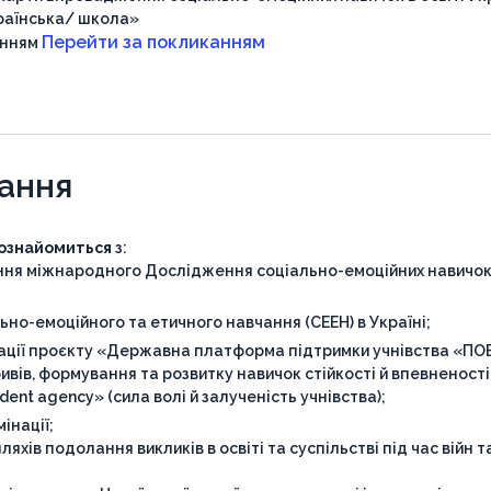
раїнська/ школа»
Перейти за покликанням
анням
чання
 ознайомиться
з:
ння міжнародного Дослідження соціально-емоційних навичо
но-емоційного та етичного навчання (СЕЕН) в Україні;
ації проєкту «Державна платформа підтримки учнівства «ПОВ
ивів, формування та розвитку навичок стійкості й впевненості
dent agency» (сила волі й залученість учнівства);
інації;
хів подолання викликів в освіті та суспільстві під час війн т