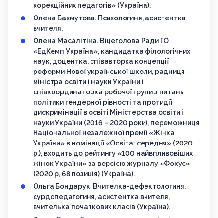
корекційних педагогів» (Україна).
Олена Бахмутова. Психологиня, асистентка
вчителя.
Олена Масалітіна. Віцеголова Ради ГО
«ЕдКемп Україна», кандидатка філологічних
наук, доцентка, співавторка концепції
реформи Нової української школи, радниця
міністра освіти і науки України і
співкоординаторка робочої групи з питань
політики гендерної рівності та протидії
дискримінації в освіті Міністерства освіти і
науки України (2016 – 2020 роки), переможниця
Національної незалежної премії «Жінка
України» в номінації «Освіта: середня» (2020
р.), входить до рейтингу «100 найвпливовіших
жінок України» за версією журналу «Фокус»
(2020 р, 68 позиція) (Україна).
Ольга Бондарук. Вчителка-дефектологиня,
сурдопедагогиня, асистентка вчителя,
вчителька початкових класів (Україна).