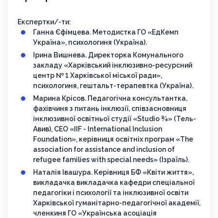
Експертки/-ти:
Ганна Єфімцева. Методистка ГО «ЕдКемп
Україна», психологиня (Україна).
Ірина Вишнева. Директорка Комунального
закладу «Харківський інклюзивно-ресурсний
центр № 1 Харківської міської ради»,
психологиня, гештальт-терапевтка (Україна).
Марина Крісов. Педагогічна консультантка,
фахівчиня з питань інклюзії, співзасновниця
інклюзивної освітньої студії «Studio ¾» (Тель-
Авив), CEO «IIF - International Inclusion
Foundation», керівниця освітніх програм «The
association for assistance and inclusion of
refugee families with special needs» (Ізраїль).
Наталія Івашура. Керівниця БФ «Квіти життя»,
викладачка викладачка кафедри спеціальної
педагогіки і психології та інклюзивної освіти
Харківської гуманітарно-педагогічної академії,
членкиня ГО «Українська асоціація