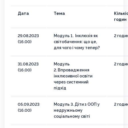
Дата
Тема
Кількі
годин
29.08.2023
Модуль 1. Інклюзія як
2 годи
(16.00)
світобачення: що це,
для чого і чому тепер?
31.08.2023
Модуль
2 годи
(16.00)
2. Впровадження
інклюзивної освіти
через системний
підхід
05.09.2023
Модуль 3. Діти з ООП у
2 годи
(16.00)
недружньому
соціальному світі