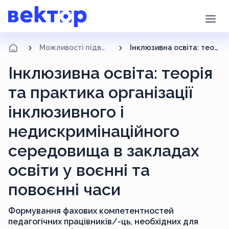
Можливості підвищення кваліфікації
Інклюзивна освіта: теорія та практика організації інклюзивного і недискримінаційного середовища в закладах освіти у воєнні та повоєнні часи
Інклюзивна освіта: теорія
та практика організації
інклюзивного і
недискримінаційного
середовища в закладах
освіти у воєнні та
повоєнні часи
Формування фахових компетентностей
педагогічних працівників/-ць, необхідних для