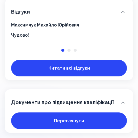
Відгуки
Максимчук Михайло Юрійович
Наза
Чудово!
Спас
навч
Читати всі відгуки
Документи про підвищення кваліфікації
Переглянути