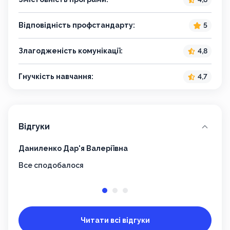
Відповідність профстандарту:
5
Злагодженість комунікації:
4,8
Гнучкість навчання:
4,7
Відгуки
Даниленко Дар'я Валеріївна
Сере
Все сподобалося
все 
Читати всі відгуки