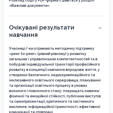
Розклад події у PDF-форматі дивіться у розділі
«Важливі документи».
Очікувані результати
навчання
Учасниці/-ки отримають методичну підтримку
«peer-to-peer» (рівний рівному) у розвитку
загальних і управлінських компетентностей та в
побудові індивідуальної траєкторії професійного
розвитку в концепції навчання впродовж життя, у
створенні безпечного, недискримінаційного та
інклюзивного освітнього середовища, плануванні
та організації освітнього процесу в умовах
воєнного і повоєнного стану; покращать навички
фізичної та емоційної стійкості, публічних виступів
та самопрезентації, критичного та системного
мислення, інформаційної грамотності, ефективної
комунікації та співпраці.