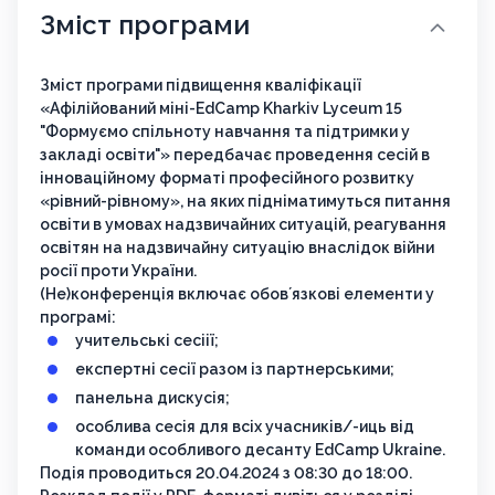
Зміст програми
Зміст програми підвищення кваліфікації
«Афілійований міні-EdCamp Kharkiv Lyceum 15
"Формуємо спільноту навчання та підтримки у
закладі освіти"» передбачає проведення сесій в
інноваційному форматі професійного розвитку
«рівний-рівному», на яких підніматимуться питання
освіти в умовах надзвичайних ситуацій, реагування
освітян на надзвичайну ситуацію внаслідок війни
росії проти України.
(Не)конференція включає обовʼязкові елементи у
програмі:
учительські сесіії;
експертні сесії разом із партнерськими;
панельна дискусія;
особлива сесія для всіх учасників/-иць від
команди особливого десанту EdCamp Ukraine.
Подія проводиться 20.04.2024 з 08:30 до 18:00.