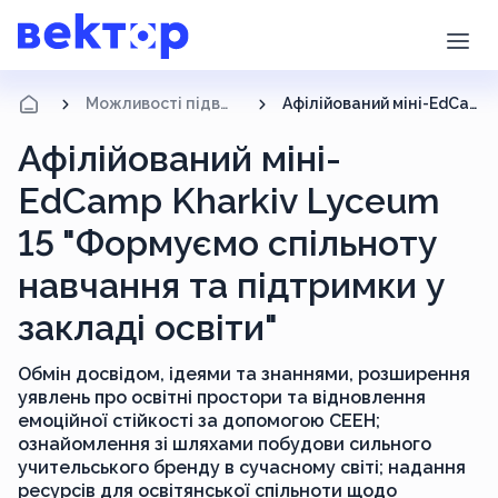
Можливості підвищення кваліфікації
Афілійований міні-EdCamp Kharkiv Lyceum 15 "Формуємо спільноту навчання та підтримки у закладі освіти"
Афілійований міні-
EdCamp Kharkiv Lyceum
15 "Формуємо спільноту
навчання та підтримки у
закладі освіти"
Обмін досвідом, ідеями та знаннями, розширення
уявлень про освітні простори та відновлення
емоційної стійкості за допомогою СЕЕН;
ознайомлення зі шляхами побудови сильного
учительського бренду в сучасному світі; надання
ресурсів для освітянської спільноти щодо