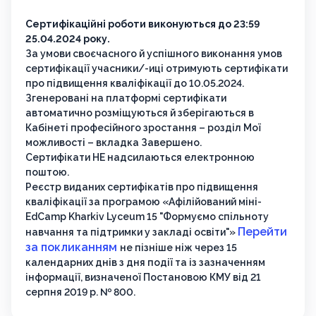
Сертифікаційні роботи виконуються до 23:59
25.04.2024 року.
За умови своєчасного й успішного виконання умов
сертифікації учасники/-иці отримують сертифікати
про підвищення кваліфікації до 10.05.2024.
Згенеровані на платформі сертифікати
автоматично розміщуються й зберігаються в
Кабінеті професійного зростання – розділ Мої
можливості – вкладка Завершено.
Сертифікати НЕ надсилаються електронною
поштою.
Реєстр виданих сертифікатів про підвищення
кваліфікації за програмою «Афілійований міні-
EdCamp Kharkiv Lyceum 15 "Формуємо спільноту
Перейти
навчання та підтримки у закладі освіти"»
за покликанням
не пізніше ніж через 15
календарних днів з дня події та із зазначенням
інформації, визначеної Постановою КМУ від 21
серпня 2019 р. № 800.