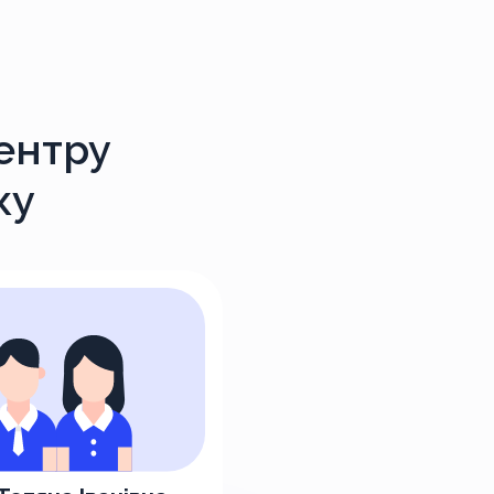
ентру
ку