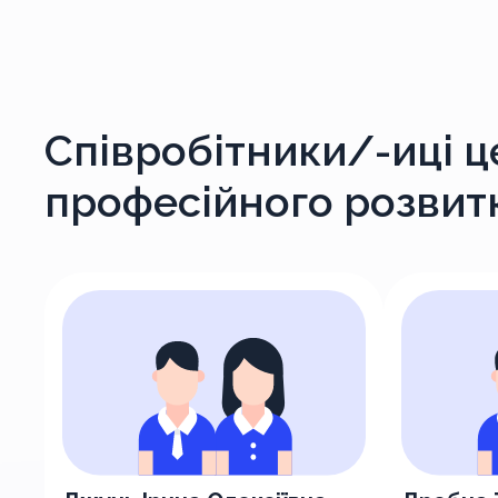
Співробітники/-иці ц
професійного розвит