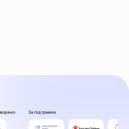
творено
За підтримки