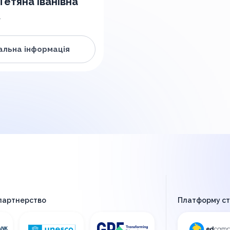
етяна Іванівна
т
льна інформація
 партнерство
Платформу с