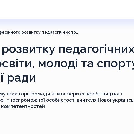
Центр професійного розвитку педагогічних працівників відділу освіти, молоді та спорту Машівської селищної ради
розвитку педагогічни
освіти, молоді та спорт
ї ради
у просторі громади атмосфери співробітництва і
ентноспроможної особистості вчителя Нової українсь
х компетентностей