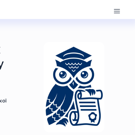
х
у
кої