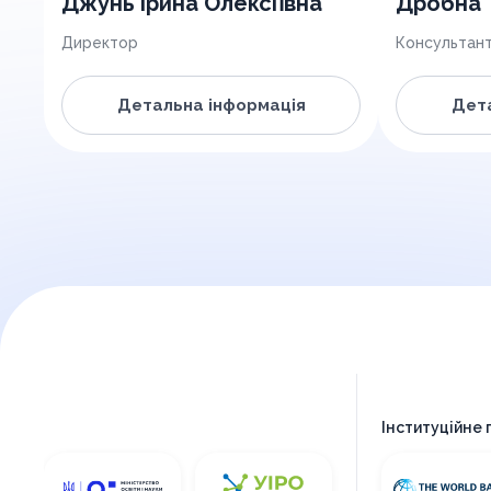
Джунь Ірина Олексіївна
Дробна Т
Директор
Консультан
Детальна інформація
Дета
Інституційне