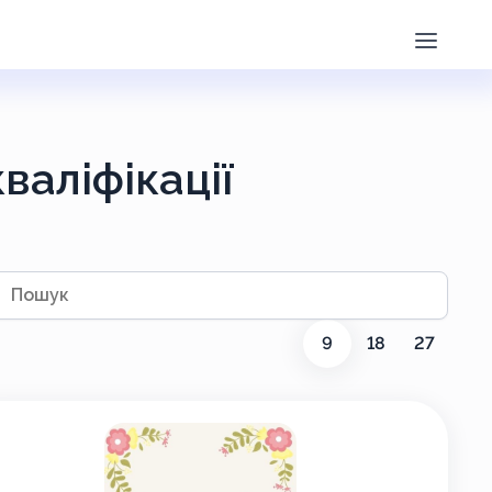
валіфікації
ук
9
18
27