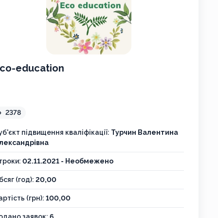
co-education
2378
уб'єкт підвищення кваліфікації:
Турчин Валентина
лександрівна
троки:
02.11.2021 - Необмежено
бсяг (год):
20,00
артість (грн):
100,00
одано заявок:
6