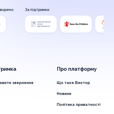
творено
За підтримки
тримка
Про платформу
авити звернення
Що таке Вектор
Новини
Політика приватності