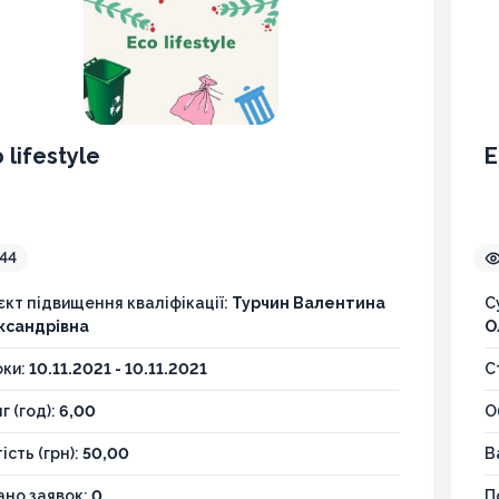
 lifestyle
E
44
єкт підвищення кваліфікації:
Турчин Валентина
С
ксандрівна
О
оки:
10.11.2021 - 10.11.2021
С
г (год):
6,00
О
ість (грн):
50,00
В
но заявок:
0
П