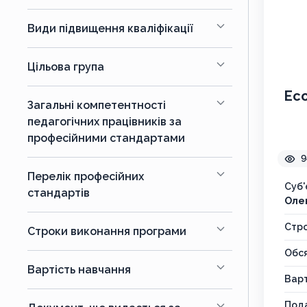
Види підвищення кваліфікації
Цільова група
Eco
Загальні компетентності
педагогічних працівників за
професійними стандартами
9
Перелік професійних
Суб'
стандартів
Оле
Стр
Строки виконання програми
Обся
Вартість навчання
Варт
Пода