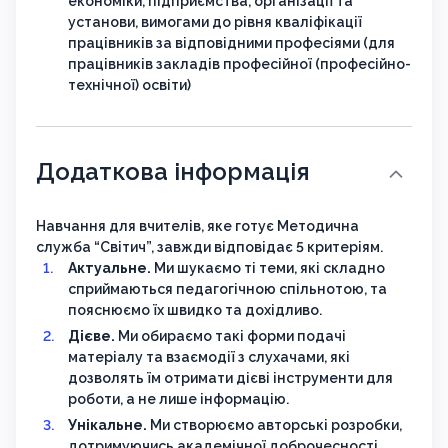
економіки, підприємства, організації та
установи, вимогами до рівня кваліфікації
працівників за відповідними професіями (для
працівників закладів професійної (професійно-
технічної) освіти)
Додаткова інформація
Навчання для вчителів, яке готує Методична
служба “Світич”, завжди відповідає 5 критеріям.
Актуальне.
Ми шукаємо ті теми, які складно
сприймаються педагогічною спільнотою, та
пояснюємо їх швидко та дохідливо.
Дієве.
Ми обираємо такі форми подачі
матеріалу та взаємодії з слухачами, які
дозволять їм отримати дієві інструменти для
роботи, а не лише інформацію.
Унікальне.
Ми створюємо авторські розробки,
дотримуючись академічної доброчесності.