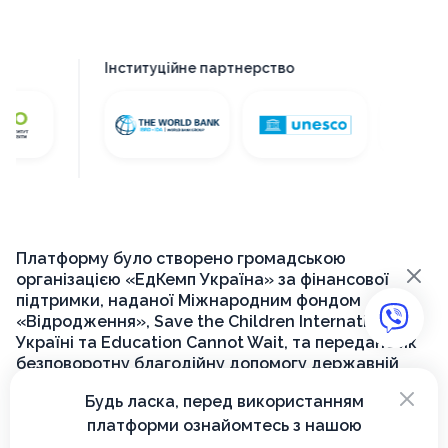
Інституційне партнерство
Платформу було створено громадською
×
організацією «ЕдКемп Україна» за фінансової
підтримки, наданої Міжнародним фондом
«Відродження», Save the Children International в
Україні та Education Cannot Wait, та передано як
безповоротну благодійну допомогу державній
установі «Український інститут розвитку освіти»
×
Будь ласка, перед використанням
для її подальшого функціонування на державному
платформи ознайомтесь з нашою
рівні.