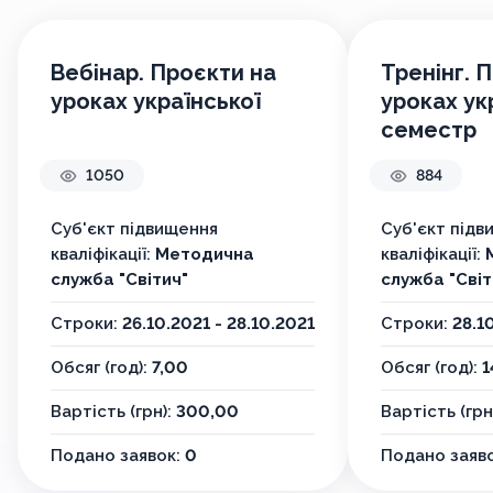
Вебінар. Проєкти на
Тренінг. 
уроках української
уроках укр
семестр
1050
884
Суб'єкт підвищення
Суб'єкт підв
кваліфікації:
Методична
кваліфікації:
служба "Світич"
служба "Світ
Строки:
26.10.2021 - 28.10.2021
Строки:
28.1
Обсяг (год):
7,00
Обсяг (год):
1
Вартість (грн):
300,00
Вартість (грн
Подано заявок:
0
Подано заяв