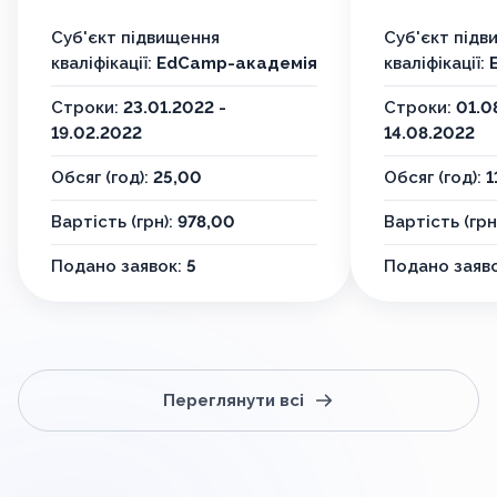
Суб'єкт підвищення
Суб'єкт підв
кваліфікації:
EdCamp-академія
кваліфікації:
Строки:
23.01.2022 -
Строки:
01.0
19.02.2022
14.08.2022
Обсяг (год):
25,00
Обсяг (год):
1
Вартість (грн):
978,00
Вартість (грн
Подано заявок:
5
Подано заяв
Переглянути всі