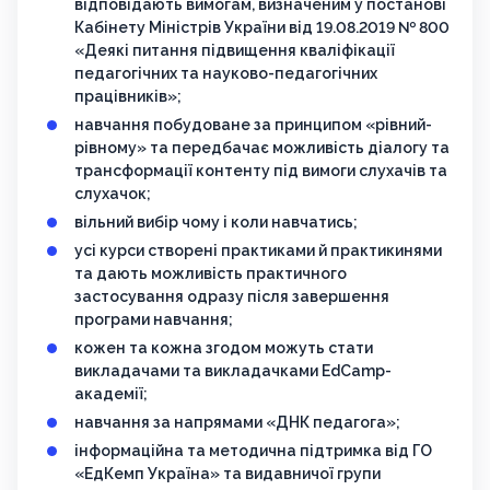
відповідають вимогам, визначеним у постанові
Кабінету Міністрів України від 19.08.2019 № 800
«Деякі питання підвищення кваліфікації
педагогічних та науково-педагогічних
працівників»;
навчання побудоване за принципом «рівний-
рівному» та передбачає можливість діалогу та
трансформації контенту під вимоги слухачів та
слухачок;
вільний вибір чому і коли навчатись;
усі курси створені практиками й практикинями
та дають можливість практичного
застосування одразу після завершення
програми навчання;
кожен та кожна згодом можуть стати
викладачами та викладачками EdCamp-
академії;
навчання за напрямами «ДНК педагога»;
інформаційна та методична підтримка від ГО
«ЕдКемп Україна» та видавничої групи