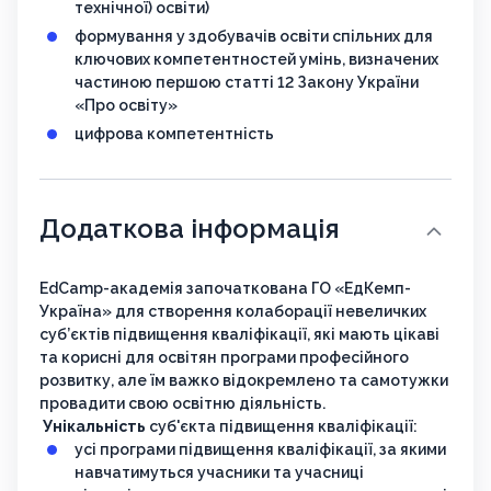
технічної) освіти)
формування у здобувачів освіти спільних для
ключових компетентностей умінь, визначених
частиною першою статті 12 Закону України
«Про освіту»
цифрова компетентність
Додаткова інформація
EdCamp-академія започаткована ГО «ЕдКемп-
Україна» для створення колаборації невеличких
суб’єктів підвищення кваліфікації, які мають цікаві
та корисні для освітян програми професійного
розвитку, але їм важко відокремлено та самотужки
провадити свою освітню діяльність.
Унікальність
суб'єкта підвищення кваліфікації:
усі програми підвищення кваліфікації, за якими
навчатимуться учасники та учасниці