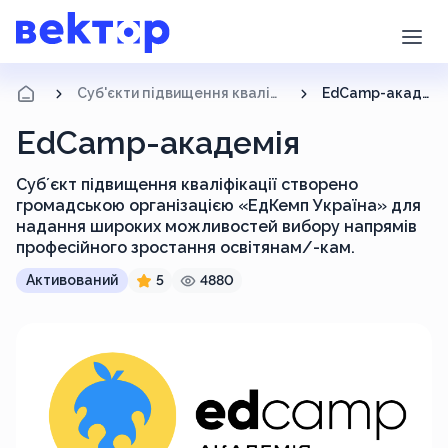
Суб'єкти підвищення кваліфікації
EdCamp-академія
EdCamp-академія
Субʼєкт підвищення кваліфікації створено
громадською організацією «ЕдКемп Україна» для
надання широких можливостей вибору напрямів
професійного зростання освітянам/-кам.
Активований
5
4880