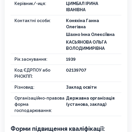
Керівник/-иця:
ЦИМБАЛ ІРИНА
ІВАНІВНА
Контактні особи:
Коняхіна Ганна
Олегівна
Шахно Інна Олексіївна
КАСЬЯНОВА ОЛЬГА
ВОЛОДИМИРІВНА
Рік заснування:
1939
Код ЄДРПОУ або
02139707
РНОКПП:
Різновид:
Заклад освіти
Організаційно-правова
Державна організація
форма
(установа, заклад)
господарювання:
Форми підвищення кваліфікації: