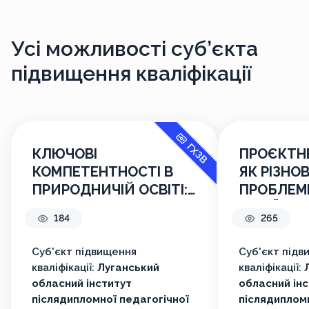
Усі можливості
суб’єкта
підвищення кваліфікації
ГХЗВ
КЛЮЧОВІ
ПРОЄКТН
КОМПЕТЕНТНОСТІ В
ЯК РІЗНО
ПРИРОДНИЧІЙ ОСВІТІ:
ПРОБЛЕМН
ПРОЄКТУВАННЯ
УКРАЇНСЬ
184
265
КОМПЕТЕНТНІСНО
ЗОРІЄНТОВАНИХ
Суб'єкт підвищення
Суб'єкт підв
ЗАВДАНЬ
кваліфікації:
Луганський
кваліфікації:
обласний інститут
обласний ін
післядипломної педагогічної
післядипломн