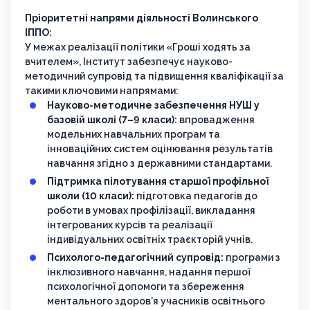
Пріоритетні напрями діяльності Волинського
ІППО:
У межах реалізації політики «Гроші ходять за
вчителем», Інститут забезпечує науково-
методичний супровід та підвищення кваліфікації за
такими ключовими напрямами:
Науково-методичне забезпечення НУШ у
базовій школі (7–9 класи):
впровадження
модельних навчальних програм та
інноваційних систем оцінювання результатів
навчання згідно з державними стандартами.
Підтримка пілотування старшої профільної
школи (10 класи):
підготовка педагогів до
роботи в умовах профілізації, викладання
інтегрованих курсів та реалізації
індивідуальних освітніх траєкторій учнів.
Психолого-педагогічний супровід:
програми з
інклюзивного навчання, надання першої
психологічної допомоги та збереження
ментального здоров’я учасників освітнього