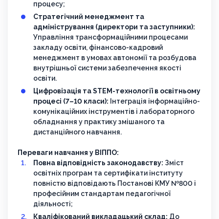
процесу;
Стратегічний менеджмент та
адміністрування (директори та заступники):
Управління трансформаційними процесами
закладу освіти, фінансово-кадровий
менеджмент в умовах автономії та розбудова
внутрішньої системи забезпечення якості
освіти.
Цифровізація та STEM-технології в освітньому
процесі (7–10 класи):
Інтеграція інформаційно-
комунікаційних інструментів і лабораторного
обладнання у практику змішаного та
дистанційного навчання.
Переваги навчання у ВІППО:
Повна відповідність законодавству:
Зміст
освітніх програм та сертифікати інституту
повністю відповідають Постанові КМУ №800 і
професійним стандартам педагогічної
діяльності;
Кваліфікований викладацький склад:
До