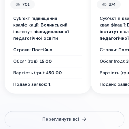
ВЧИТЕЛЯ З
ОЦІНЮВА
701
274
УЧАСНИКАМИ
ОСВІТНЮ
ОСВІТНЬОГО ПРОЦЕСУ
Суб'єкт підвищення
Суб'єкт підв
В ЗАКЛАДІ ЗАГАЛЬНОЇ
кваліфікації:
Волинський
кваліфікації:
СЕРЕДНЬОЇ ОСВІТИ
інститут післядипломної
інститут піс
педагогічної освіти
педагогічної
Строки:
Постійно
Строки:
Пост
Обсяг (год):
15,00
Обсяг (год):
3
Вартість (грн):
450,00
Вартість (грн
Подано заявок:
1
Подано заяв
Переглянути всі