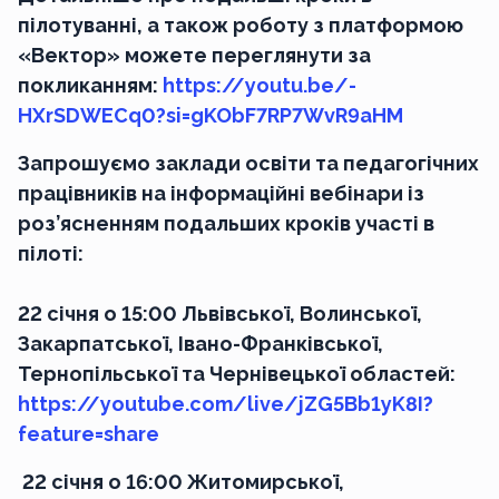
пілотуванні, а також роботу з платформою
«Вектор» можете переглянути за
покликанням:
https://youtu.be/-
HXrSDWECq0?si=gKObF7RP7WvR9aHM
Запрошуємо заклади освіти та педагогічних
працівників на інформаційні вебінари із
роз’ясненням подальших кроків участі в
пілоті:
22 січня о 15:00 Львівської, Волинської,
Закарпатської, Івано-Франківської,
Тернопільської та Чернівецької областей:
https://youtube.com/live/jZG5Bb1yK8I?
feature=share
22 січня о 16:00 Житомирської,