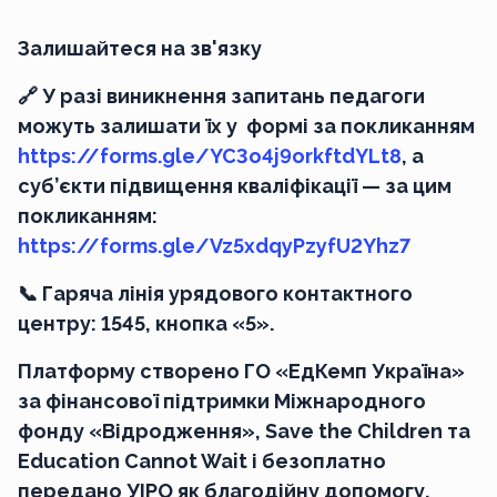
Залишайтеся на зв'язку
🔗 У разі виникнення запитань педагоги
можуть залишати їх у формі за покликанням
https://forms.gle/YC3o4j9orkftdYLt8
, а
суб’єкти підвищення кваліфікації — за цим
покликанням:
https://forms.gle/Vz5xdqyPzyfU2Yhz7
📞 Гаряча лінія урядового контактного
центру: 1545, кнопка «5».
Платформу створено ГО «ЕдКемп Україна»
за фінансової підтримки Міжнародного
фонду «Відродження», Save the Children та
Education Cannot Wait і безоплатно
передано УІРО як благодійну допомогу.