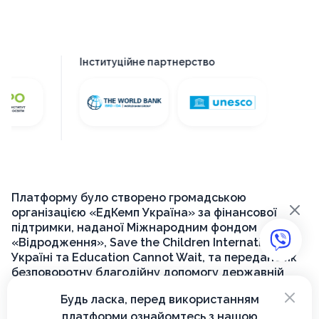
Інституційне партнерство
Платформу було створено громадською
×
організацією «ЕдКемп Україна» за фінансової
підтримки, наданої Міжнародним фондом
«Відродження», Save the Children International в
Україні та Education Cannot Wait, та передано як
безповоротну благодійну допомогу державній
установі «Український інститут розвитку освіти»
×
Будь ласка, перед використанням
для її подальшого функціонування на державному
платформи ознайомтесь з нашою
рівні.