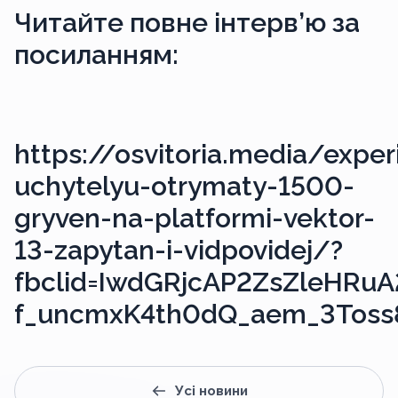
Читайте повне інтерв’ю за
посиланням:
https://osvitoria.media/expe
uchytelyu-otrymaty-1500-
gryven-na-platformi-vektor-
13-zapytan-i-vidpovidej/?
fbclid=IwdGRjcAP2ZsZleHR
f_uncmxK4th0dQ_aem_3Tos
Усі новини