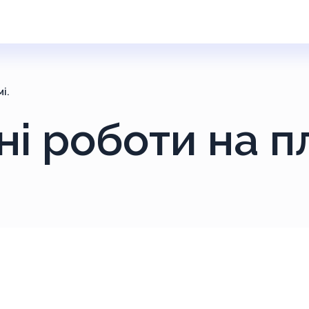
і.
чні роботи на п