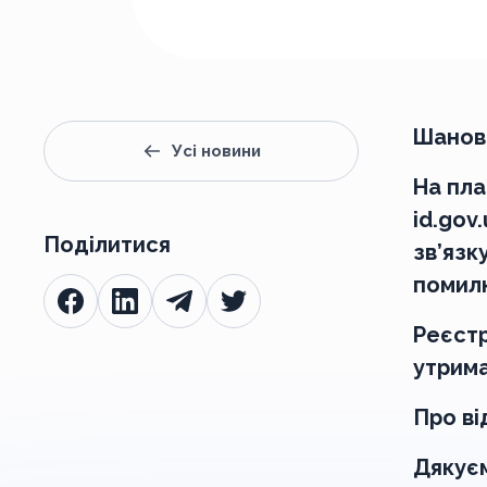
Шановн
Усі новини
На пла
id.gov
Поділитися
зв’язк
помилк
Реєстр
утрима
Про ві
Дякуєм