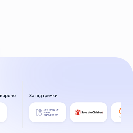
творено
За підтримки