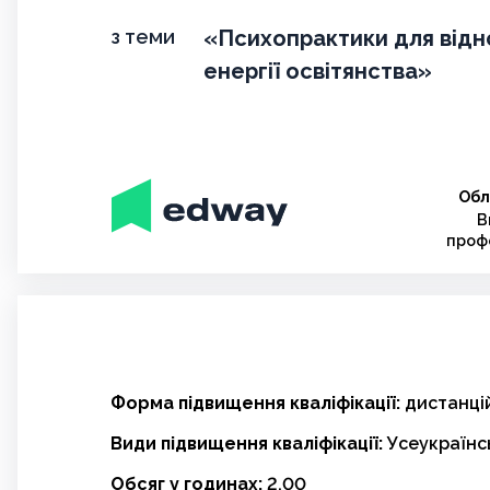
з теми
«Психопрактики для відн
енергії освітянства»
Обл
В
профе
Форма підвищення кваліфікації:
дистанці
Види підвищення кваліфікації:
Усеукраїнс
Обсяг у годинах:
2,00