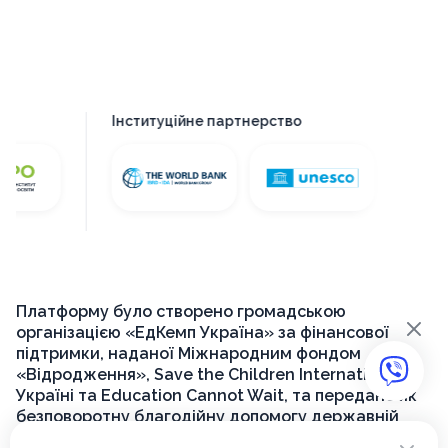
Інституційне партнерство
Платформу було створено громадською
×
організацією «ЕдКемп Україна» за фінансової
підтримки, наданої Міжнародним фондом
«Відродження», Save the Children International в
Україні та Education Cannot Wait, та передано як
безповоротну благодійну допомогу державній
установі «Український інститут розвитку освіти»