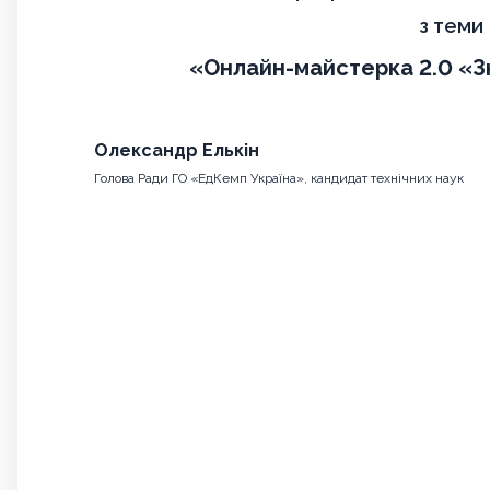
з теми
«Онлайн-майстерка 2.0 «З
Олександр Елькін
Голова Ради ГО «ЕдКемп Україна», кандидат технічних наук