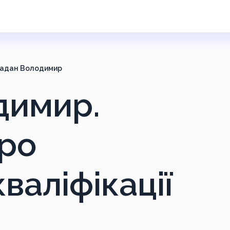
адан Володимир
димир.
ро
валіфікації