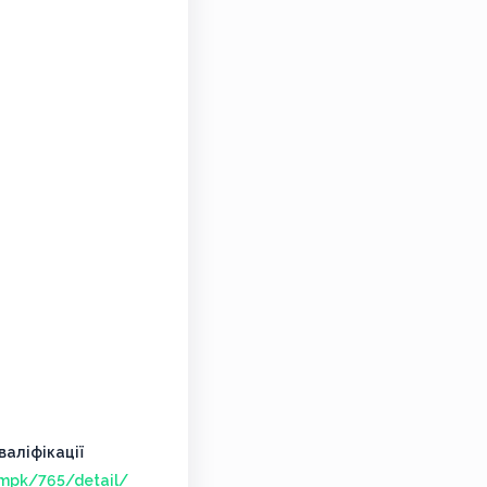
аліфікації
/mpk/765/detail/