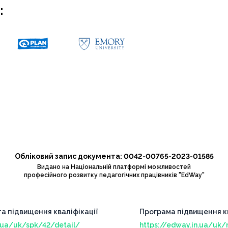
:
Обліковий запис документа: 0042-00765-2023-01585
Видано на Національній платформі можливостей
професійного розвитку педагогічних працівників "EdWay"
та підвищення кваліфікації
Програма підвищення кв
n.ua/uk/spk/42/detail/
https://edway.in.ua/uk