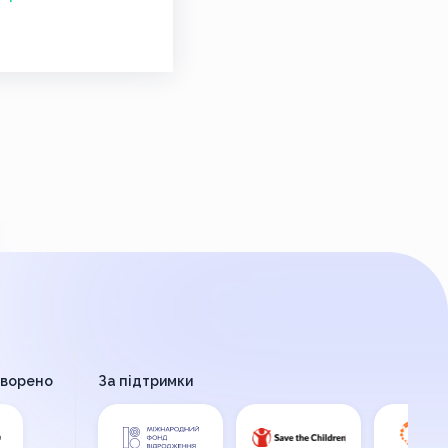
творено
За підтримки