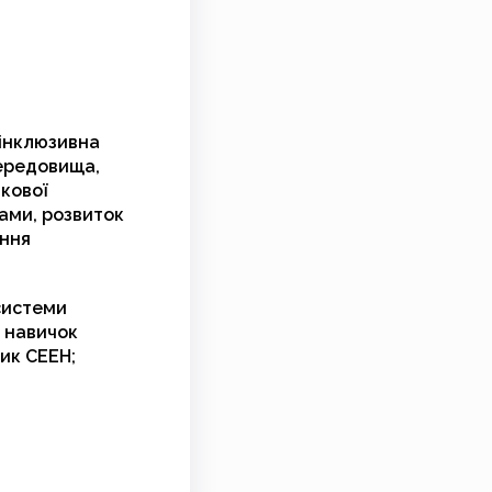
 інклюзивна
середовища,
ткової
бами, розвиток
ення
 системи
я навичок
ик СЕЕН;