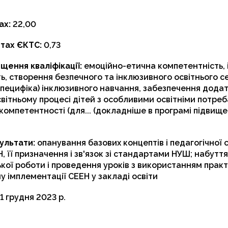
ах:
22,00
итах ЄКТС:
0,73
щення кваліфікації:
емоційно-етична компетентність,
ь, створення безпечного та інклюзивного освітнього 
специфіка) інклюзивного навчання, забезпечення дода
світньому процесі дітей з особливими освітніми потре
 компетентності (для... (докладніше в програмі підвищ
ультати:
опанування базових концептів і педагогічної
, її призначення і зв'язок зі стандартами НУШ; набутт
кої роботи і проведення уроків з використанням практ
у імплементації СЕЕН у закладі освіти
1 грудня 2023 р.