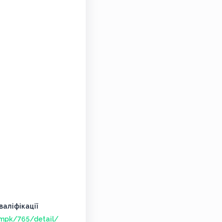
аліфікації
/mpk/765/detail/