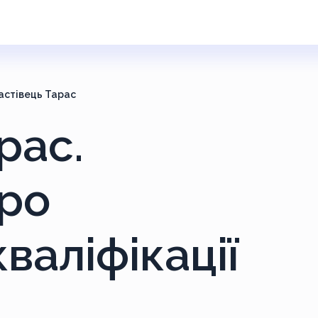
астівець Тарас
рас.
ро
валіфікації