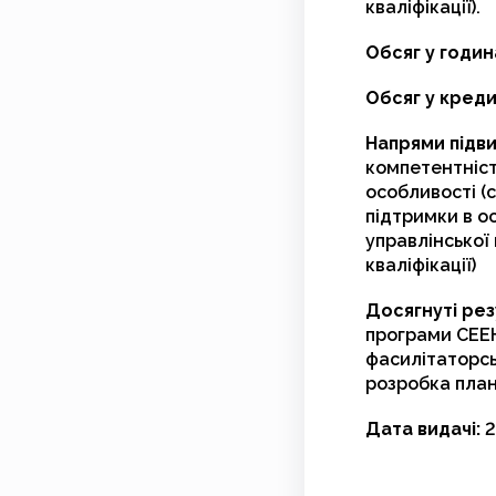
кваліфікації).
Обсяг у годин
Обсяг у кред
Напрями підви
компетентніст
особливості (
підтримки в о
управлінської
кваліфікації)
Досягнуті рез
програми СЕЕН
фасилітаторсь
розробка план
Дата видачі:
2