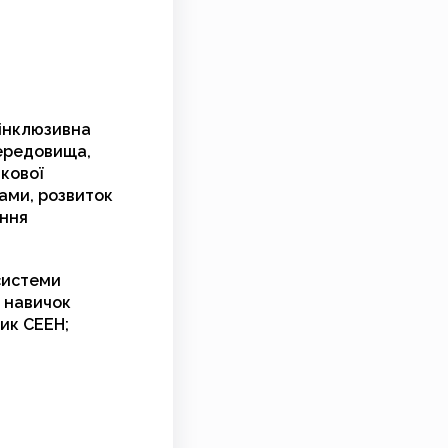
 інклюзивна
середовища,
ткової
бами, розвиток
ення
 системи
я навичок
ик СЕЕН;