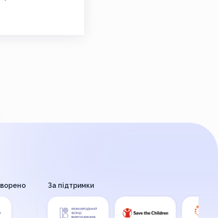
творено
За підтримки