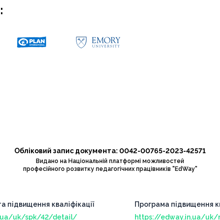
:
Обліковий запис документа: 0042-00765-2023-42571
Видано на Національній платформі можливостей
професійного розвитку педагогічних працівників "EdWay"
та підвищення кваліфікації
Програма підвищення кв
n.ua/uk/spk/42/detail/
https://edway.in.ua/uk