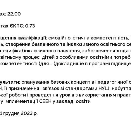
ах:
22,00
итах ЄКТС:
0,73
щення кваліфікації:
емоційно-етична компетентність,
ь, створення безпечного та інклюзивного освітнього 
специфіка) інклюзивного навчання, забезпечення дода
світньому процесі дітей з особливими освітніми потре
 компетентності (для... (докладніше в програмі підвищ
ультати:
опанування базових концептів і педагогічної
, її призначення і зв'язок зі стандартами НУШ; набутт
кої роботи і проведення уроків з використанням практ
у імплементації СЕЕН у закладі освіти
1 грудня 2023 р.