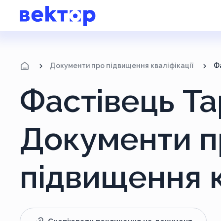
Документи про підвищення кваліфікації
Ф
Фастівець Та
Документи п
підвищення к