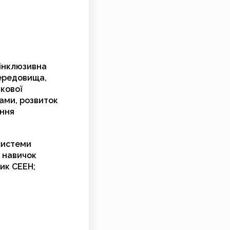
 інклюзивна
середовища,
ткової
бами, розвиток
ення
 системи
я навичок
ик СЕЕН;