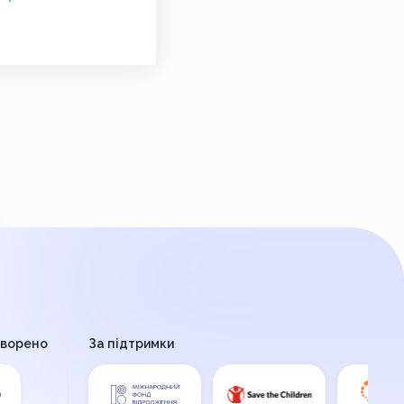
творено
За підтримки