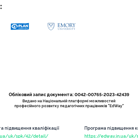
:
Обліковий запис документа: 0042-00765-2023-42439
Видано на Національній платформі можливостей
професійного розвитку педагогічних працівників "EdWay"
та підвищення кваліфікації
Програма підвищення кв
n.ua/uk/spk/42/detail/
https://edway.in.ua/uk