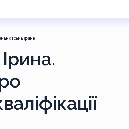
екановська Ірина
Ірина.
ро
валіфікації