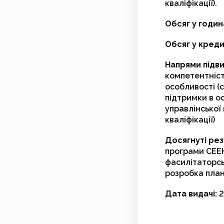
кваліфікації).
Обсяг у годин
Обсяг у кред
Напрями підви
компетентніст
особливості (
підтримки в о
управлінської
кваліфікації)
Досягнуті рез
програми СЕЕН
фасилітаторсь
розробка план
Дата видачі:
2