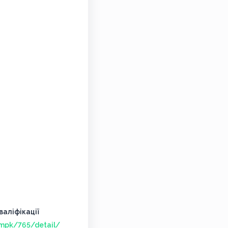
аліфікації
/mpk/765/detail/