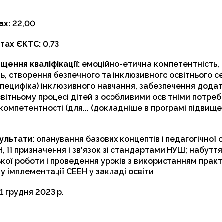
ах:
22,00
итах ЄКТС:
0,73
щення кваліфікації:
емоційно-етична компетентність,
ь, створення безпечного та інклюзивного освітнього 
специфіка) інклюзивного навчання, забезпечення дода
світньому процесі дітей з особливими освітніми потре
 компетентності (для... (докладніше в програмі підвищ
ультати:
опанування базових концептів і педагогічної
, її призначення і зв'язок зі стандартами НУШ; набутт
кої роботи і проведення уроків з використанням практ
у імплементації СЕЕН у закладі освіти
1 грудня 2023 р.