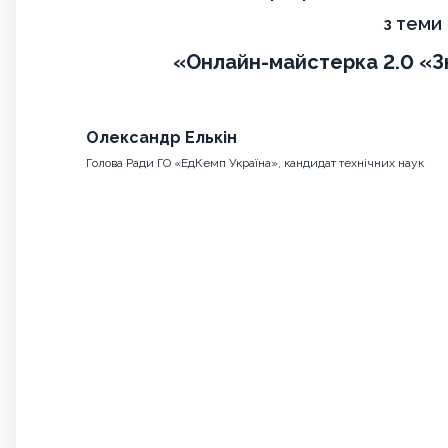
з теми
«Онлайн-майстерка 2.0 «З
Олександр Елькін
Голова Ради ГО «ЕдКемп Україна», кандидат технічних наук