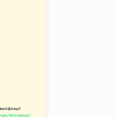
аліфікації
/mpk/843/detail/