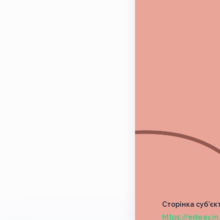
Сторінка суб’єк
https://edway.i