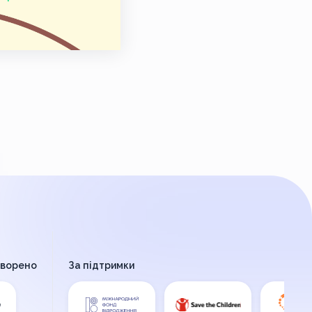
творено
За підтримки