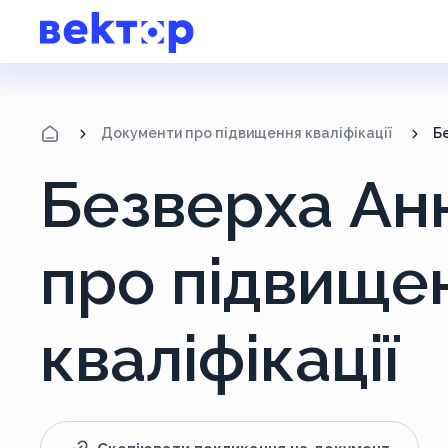
Документи про підвищення кваліфікації
Б
Безверха Ан
про підвище
кваліфікації