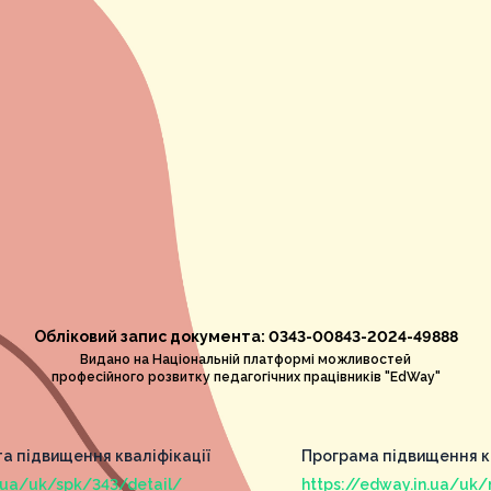
Обліковий запис документа: 0343-00843-2024-49888
Видано на Національній платформі можливостей
професійного розвитку педагогічних працівників "EdWay"
та підвищення кваліфікації
Програма підвищення кв
n.ua/uk/spk/343/detail/
https://edway.in.ua/uk