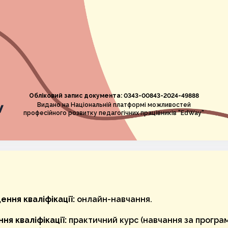
Обліковий запис документа: 0343-00843-2024-49888
Видано на Національній платформі можливостей
професійного розвитку педагогічних працівників "EdWay"
ння кваліфікації:
онлайн-навчання.
ня кваліфікації:
практичний курс (навчання за програ