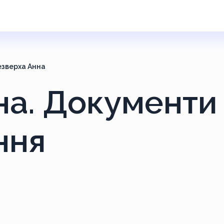
езверха Анна
на. Документи
ння