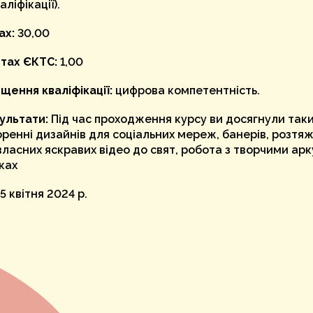
ліфікації).
ах:
30,00
итах ЄКТС:
1,00
щення кваліфікації:
цифрова компетентність.
ультати:
Під час проходження курсу ви досягнули таки
оренні дизайнів для соціальних мереж, банерів, розтяж
ласних яскравих відео до свят, робота з творчими ар
ках
5 квітня 2024 р.