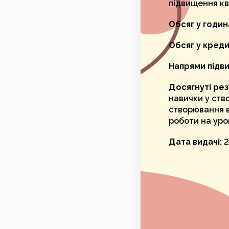
підвищення ква
Обсяг у годин
Обсяг у кред
Напрями підви
Досягнуті рез
навички у ств
створювання в
роботи на уро
Дата видачі:
2