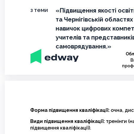
з теми
«Підвищення якості осві
та Чернігівській областя
навичок цифрових компе
учителів та представникі
самоврядування.»
Обл
В
профе
Форма підвищення кваліфікації:
очна, дис
Види підвищення кваліфікації:
тренінги (
підвищення кваліфікації).