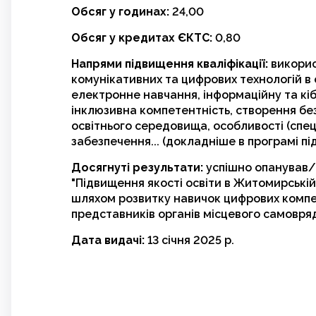
Обсяг у годинах:
24,00
Обсяг у кредитах ЄКТС:
0,80
Напрями підвищення кваліфікації:
викори
комунікативних та цифрових технологій в
електронне навчання, інформаційну та кі
інклюзивна компетентність, створення бе
освітнього середовища, особливості (спец
забезпечення... (докладніше в програмі пі
Досягнуті результати:
успішно опанував/
"Підвищення якості освіти в Житомирській 
шляхом розвитку навичок цифрових компе
представників органів місцевого самовря
Дата видачі:
13 січня 2025 р.