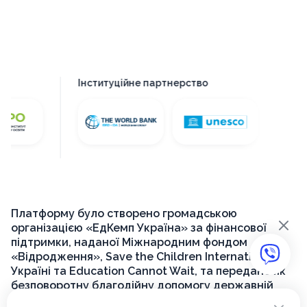
Інституційне партнерство
Платформу було створено громадською
×
організацією «ЕдКемп Україна» за фінансової
підтримки, наданої Міжнародним фондом
«Відродження», Save the Children International в
Україні та Education Cannot Wait, та передано як
безповоротну благодійну допомогу державній
установі «Український інститут розвитку освіти»