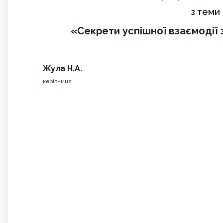
з теми
«Секрети успішної взаємодії 
Жула Н.А.
керівниця