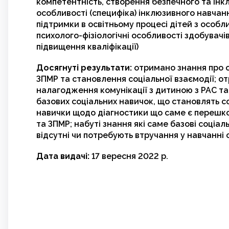
компетентність, створення безпечного та інк
особливості (специфіка) інклюзивного навчан
підтримки в освітньому процесі дітей з особ
психолого-фізіологічні особливості здобувачів
підвищення кваліфікації)
Досягнуті результати:
отримано знання про о
ЗПМР та становлення соціальної взаємодії; о
налагодження комунікації з дитиною з РАС т
базових соціальних навичок, що становлять 
навички щодо діагностики що саме є перешко
та ЗПМР; набуті знання які саме базові соціал
відсутні чи потребують втручання у навчанні
Дата видачі:
17 вересня 2022 р.