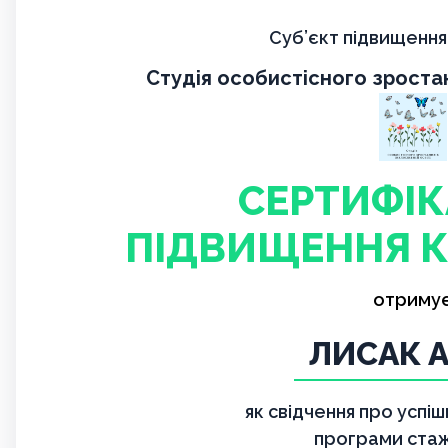
Суб’єкт підвищення 
Студія особистісного зростан
СЕРТИФІК
ПІДВИЩЕННЯ К
отриму
ЛИСАК 
як свідчення про успі
програми ста