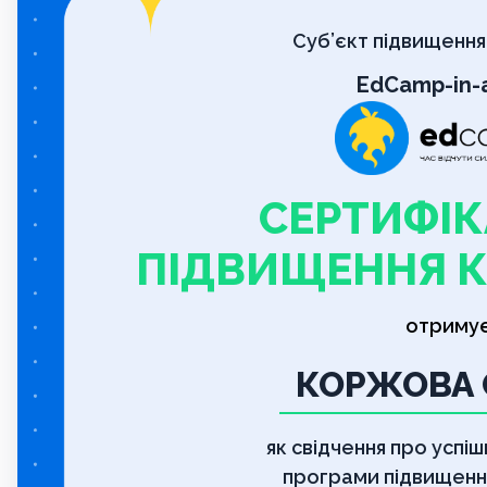
Суб’єкт підвищення 
EdCamp-in-
СЕРТИФІК
ПІДВИЩЕННЯ К
отриму
КОРЖОВА 
як свідчення про успі
програми підвищення