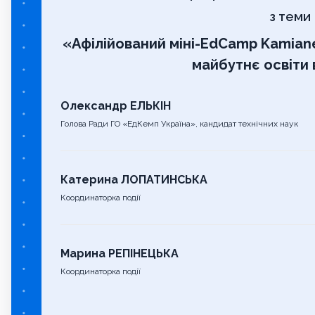
з теми
«Афілійований міні-EdCamp Kamiane
майбутнє освіти 
Олександр ЕЛЬКІН
Голова Ради ГО «ЕдКемп Україна», кандидат технічних наук
Катерина ЛОПАТИНСЬКА
Координаторка події
Марина РЕПІНЕЦЬКА
Координаторка події