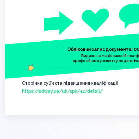
Обліковий запис документа: 0
Видано на Національній плат
професійного розвитку педагогічн
Сторінка суб’єкта підвищення кваліфікації
https://edway.ua/uk/spk/42/detail/