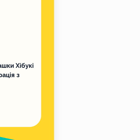
ашки Хібукі
рація з