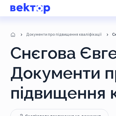
Документи про підвищення кваліфікації
С
Снєгова Євге
Документи п
підвищення к