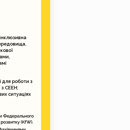
 інклюзивна
середовища,
ткової
ами,
амі
 для роботи з
 з СЕЕН;
вих ситуаціях