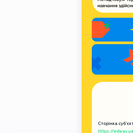
Сторінка суб’єк
https://edway.u