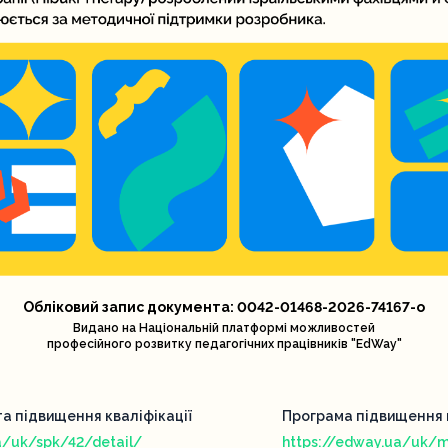
Обліковий запис документа: 0042-01468-2026-74167-o
Видано на Національній платформі можливостей
професійного розвитку педагогічних працівників "EdWay"
та підвищення кваліфікації
Програма підвищення к
a/uk/spk/42/detail/
https://edway.ua/uk/m