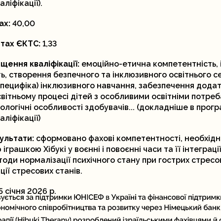
ліфікації).
ах:
40,00
итах ЄКТС:
1,33
щення кваліфікації:
емоційно-етична компетентність,
ь, створення безпечного та інклюзивного освітнього 
специфіка) інклюзивного навчання, забезпечення дода
світньому процесі дітей з особливими освітніми потреб
ологічні особливості здобувачів... (докладніше в прогр
ліфікації)
ультати:
сформовано фахові компетентності, необхідні
іграшкою Хібукі у воєнні і повоєнні часи та її інтеграції
оди нормалізації психічного стану при гострих стресо
ії стресових станів.
5 січня 2026 р.