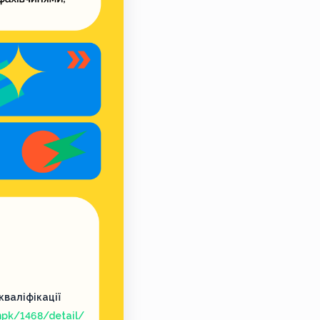
валіфікації
pk/1468/detail/