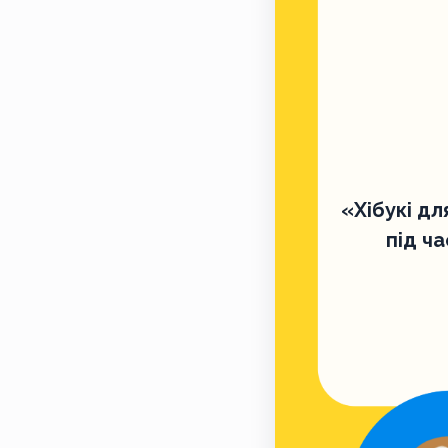
«Хібукі дл
під ча