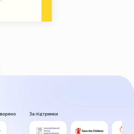
творено
За підтримки