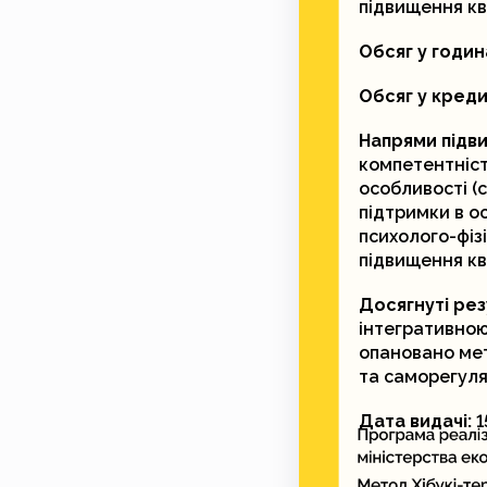
підвищення ква
Обсяг у годин
Обсяг у кред
Напрями підви
компетентніст
особливості (
підтримки в о
психолого-фізі
підвищення ква
Досягнуті рез
інтегративною 
опановано мет
та саморегуляц
Дата видачі:
1