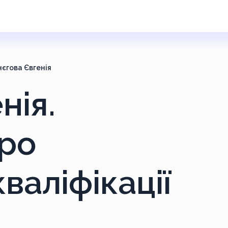
нєгова Євгенія
нія.
ро
валіфікації