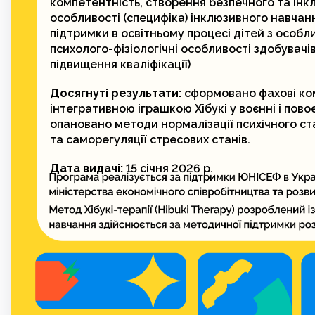
компетентність, створення безпечного та інк
особливості (специфіка) інклюзивного навчан
підтримки в освітньому процесі дітей з особ
психолого-фізіологічні особливості здобувачів
підвищення кваліфікації)
Досягнуті результати:
сформовано фахові ком
інтегративною іграшкою Хібукі у воєнні і повоєн
опановано методи нормалізації психічного ст
та саморегуляції стресових станів.
Дата видачі:
15 січня 2026 р.