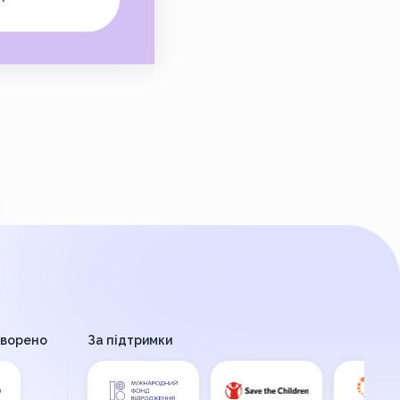
творено
За підтримки