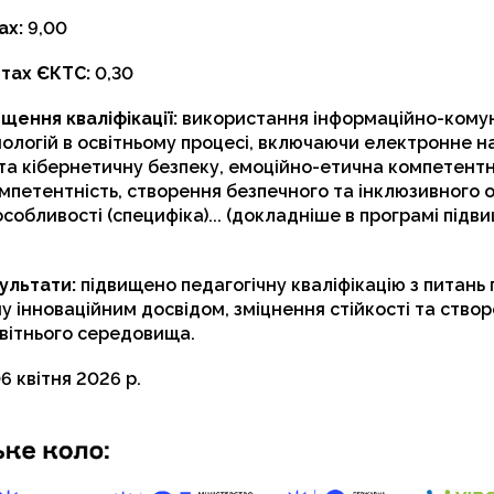
ах:
9,00
итах ЄКТС:
0,30
щення кваліфікації:
використання інформаційно-комун
ологій в освітньому процесі, включаючи електронне н
та кібернетичну безпеку, емоційно-етична компетентн
мпетентність, створення безпечного та інклюзивного о
собливості (специфіка)... (докладніше в програмі підв
ультати:
підвищено педагогічну кваліфікацію з питань
ну інноваційним досвідом, зміцнення стійкості та ство
вітнього середовища.
6 квітня 2026 р.