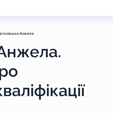
атковська Анжела
Анжела.
ро
валіфікації