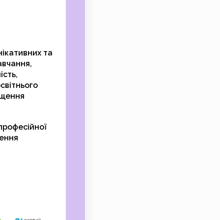
ікативних та
авчання,
ість,
світнього
ищення
 професійної
рення