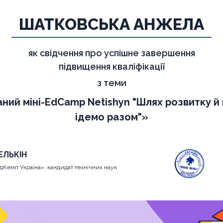
ШАТКОВСЬКА АНЖЕЛА
як свідчення про успішне завершення
підвищення кваліфікації
з теми
аний міні-EdCamp Netishyn "Шлях розвитку й 
ідемо разом"»
ЕЛЬКІН
дКемп Україна», кандидат технічних наук