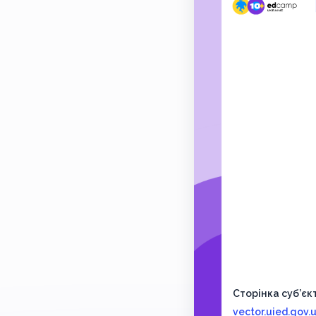
Сторінка суб’єк
vector.uied.gov