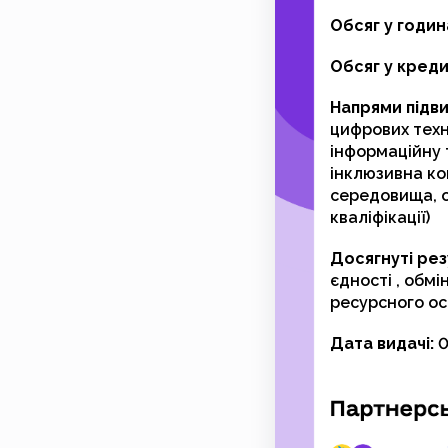
Обсяг у годин
Обсяг у кред
Напрями підви
цифрових техн
інформаційну 
інклюзивна ко
середовища, о
кваліфікації)
Досягнуті рез
єдності , обмі
ресурсного ос
Дата видачі:
0