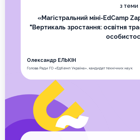
з теми
«Магістральний міні-EdCamp Zap
"Вертикаль зростання: освітня тра
особистос
Олександр ЕЛЬКІН
Голова Ради ГО «ЕдКемп Україна», кандидат технічних наук