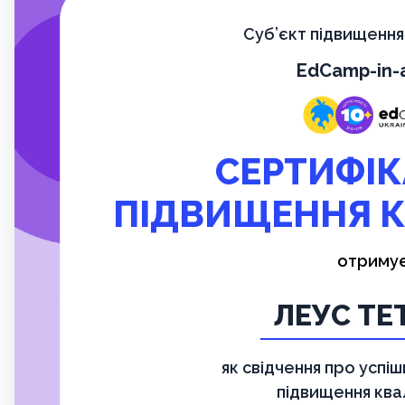
Суб’єкт підвищення 
EdCamp-in-
СЕРТИФІК
ПІДВИЩЕННЯ К
отриму
ЛЕУС ТЕ
як свідчення про успі
підвищення квал