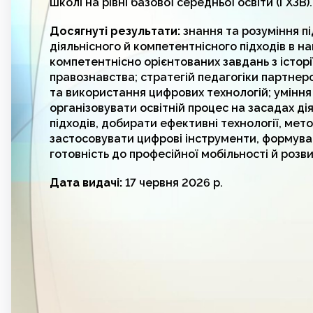
школі на рівні базової середньої освіти (ГХЗВ).
Досягнуті результати:
знання та розуміння пі
діяльнісного й компетентнісного підходів в н
компетентнісно орієнтованих завдань з історії
правознавства; стратегій педагогіки партнер
та використання цифрових технологій; умінн
організовувати освітній процес на засадах ді
підходів, добирати ефективні технології, мет
застосовувати цифрові інструменти, формува
готовність до професійної мобільності й розви
Дата видачі:
17 червня 2026 р.