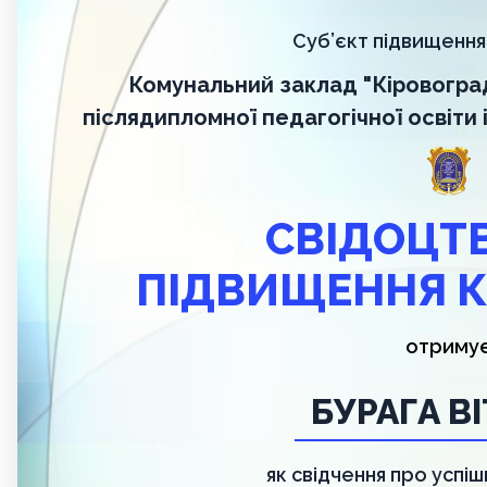
Суб’єкт підвищення 
Комунальний заклад "Кіровогра
післядипломної педагогічної освіти
СВІДОЦТ
ПІДВИЩЕННЯ К
отриму
БУРАГА В
як свідчення про успі