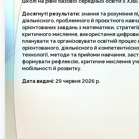
школі на рівні базової середньої освіти (ГХЗВ).
Досягнуті результати:
знання та розуміння пі
діяльнісного, проблемного й проєктного нав
орієнтованих завдань з математики, стратегій
критичного мислення, використання цифрових
планувати та організовувати освітній процес
орієнтованого, діяльнісного й компетентнісно
технології, методи та прийоми навчання, зас
формувати рефлексію, критичне мислення учні
мобільності й розвитку.
Дата видачі:
29 червня 2026 р.