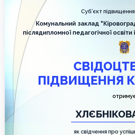
Суб’єкт підвищення 
Комунальний заклад "Кіровогра
післядипломної педагогічної освіти
СВІДОЦТ
ПІДВИЩЕННЯ К
отриму
ХЛЄБНІКОВ
як свідчення про успі