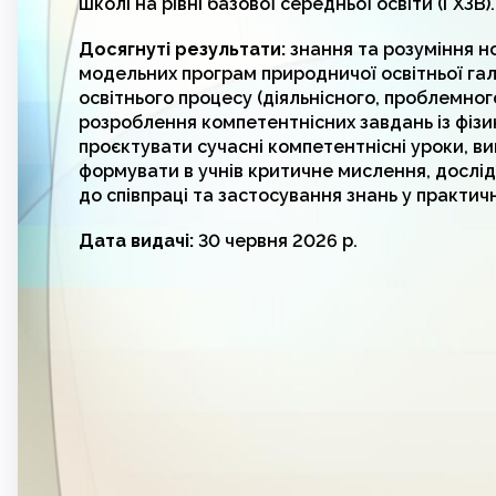
школі на рівні базової середньої освіти (ГХЗВ).
Досягнуті результати:
знання та розуміння н
модельних програм природничої освітньої галуз
освітнього процесу (діяльнісного, проблемног
розроблення компетентнісних завдань із фізики,
проєктувати сучасні компетентнісні уроки, в
формувати в учнів критичне мислення, дослід
до співпраці та застосування знань у практич
Дата видачі:
30 червня 2026 р.