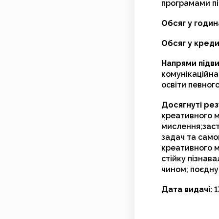
програмами пі
Обсяг у годин
Обсяг у кред
Напрями підви
комунікаційна
освіти певного
Досягнуті рез
креативного м
мислення;зас
задач та сам
креативного м
стійку пізнав
чином; поєдну
Дата видачі:
1