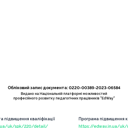
Обліковий запис документа: 0220-00389-2023-06584
Видано на Національній платформі можливостей
професійного розвитку педагогічних працівників "EdWay"
та підвищення кваліфікації
Програма підвищення кв
n.ua/uk/spk/220/detail/
https://edway.in.ua/uk