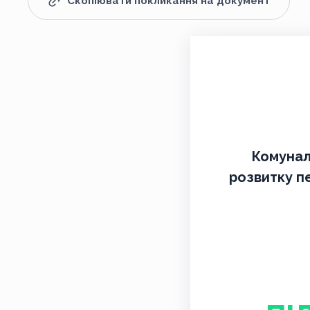
Скопіювати покликання на документ
Комунал
розвитку пе