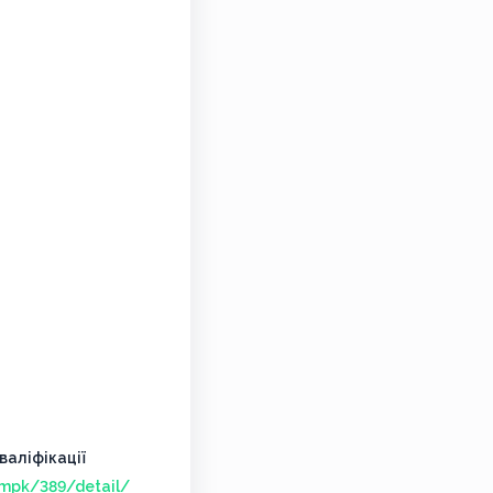
аліфікації
/mpk/389/detail/