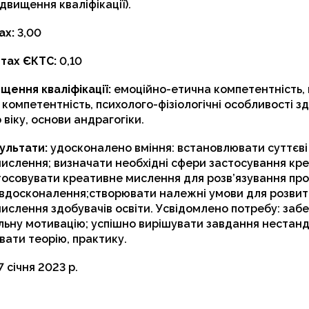
двищення кваліфікації).
ах:
3,00
итах ЄКТС:
0,10
щення кваліфікації:
емоційно-етична компетентність,
 компетентність, психолого-фізіологічні особливості з
 віку, основи андрагогіки.
ультати:
удосконалено вміння: встановлювати суттєві
ислення; визначати необхідні сфери застосування кр
тосовувати креативне мислення для розв’язування пр
овдосконалення;створювати належні умови для розвит
ислення здобувачів освіти. Усвідомлено потребу: заб
альну мотивацію; успішно вирішувати завдання неста
вати теорію, практику.
7 січня 2023 р.