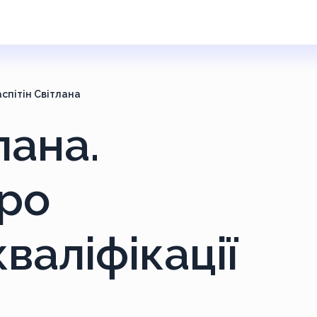
аспітін Світлана
лана.
ро
валіфікації