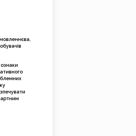
 мовленнєва,
добувачів
 ознаки
еативного
облемних
ку
езпечувати
ндартним