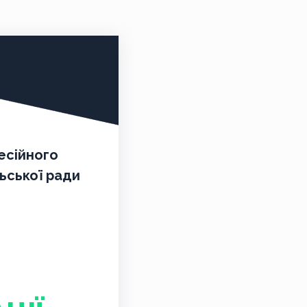
есійного
льської ради