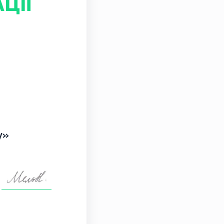
ЦІЇ
у»