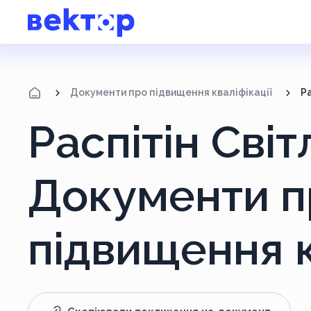
Документи про підвищення кваліфікації
Р
Распітін Світ
Документи п
підвищення к