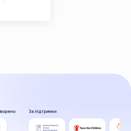
творено
За підтримки