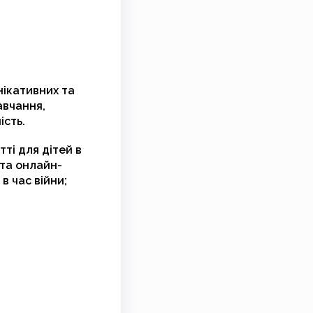
ікативних та
авчання,
ість.
ті для дітей в
 та онлайн-
в час війни;