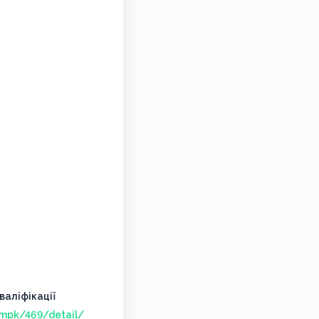
аліфікації
/mpk/469/detail/