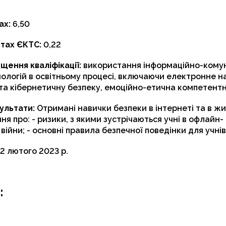
ах:
6,50
итах ЄКТС:
0,22
щення кваліфікації:
використання інформаційно-комун
ологій в освітньому процесі, включаючи електронне н
та кібернетичну безпеку, емоційно-етична компетентн
ультати:
Отримані навички безпеки в інтернеті та в жит
ння про: - ризики, з якими зустрічаються учні в офлайн-
 війни; - основні правила безпечної поведінки для учнів 
2 лютого 2023 р.
: