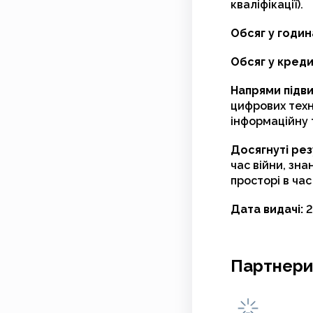
кваліфікації).
Обсяг у годин
Обсяг у кред
Напрями підви
цифрових техн
інформаційну 
Досягнуті рез
час війни, зна
просторі в час
Дата видачі:
2
Партнери