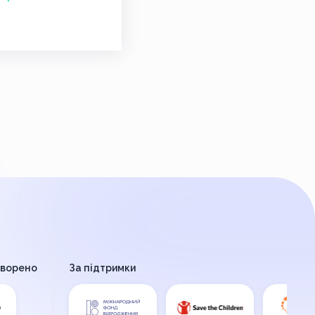
творено
За підтримки