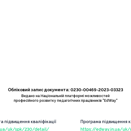
Обліковий запис документа: 0230-00469-2023-03323
Видано на Національній платформі можливостей
професійного розвитку педагогічних працівників "EdWay"
та підвищення кваліфікації
Програма підвищення кв
n.ua/uk/spk/230/detail/
https://edway.in.ua/uk