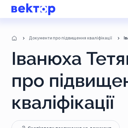
Документи про підвищення кваліфікації
І
Іванюха Тет
про підвище
кваліфікації