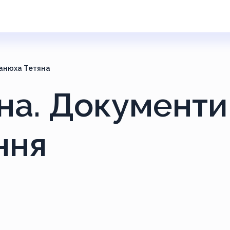
ванюха Тетяна
яна. Документи
ння