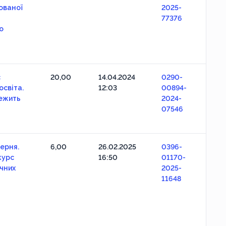
ованої
2025-
77376
о
с
20,00
14.04.2024
0290-
освіта.
12:03
00894-
лежить
2024-
07546
ерня.
6,00
26.02.2025
0396-
курс
16:50
01170-
чних
2025-
11648