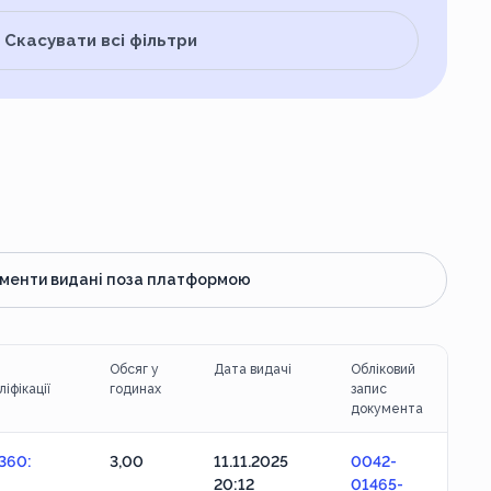
Скасувати всі фільтри
менти видані поза платформою
Обсяг у
Дата видачі
Обліковий
іфікації
годинах
запис
документа
360:
3,00
11.11.2025
0042-
20:12
01465-