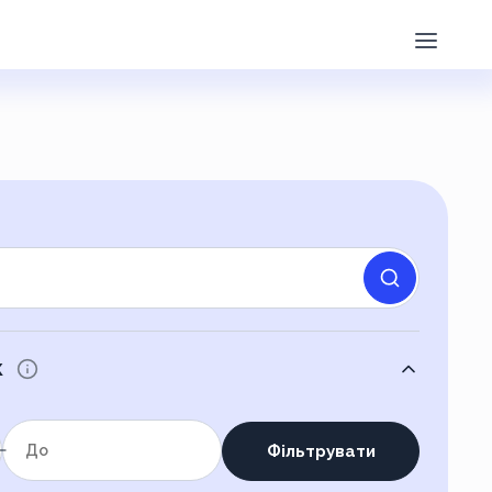
к
Фільтрувати