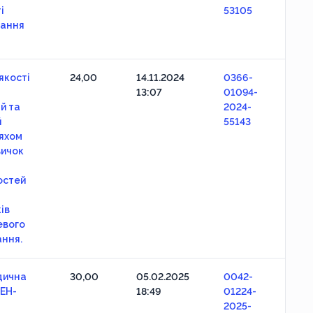
і
53105
чання
якості
24,00
14.11.2024
0366-
13:07
01094-
й та
2024-
й
55143
яхом
вичок
остей
ів
евого
ння.
дична
30,00
05.02.2025
0042-
СЕН-
18:49
01224-
2025-