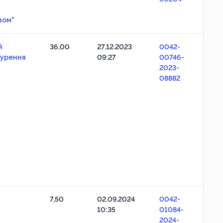
зом"
й
36,00
27.12.2023
0042-
нурення
09:27
00746-
2023-
08882
7,50
02.09.2024
0042-
10:35
01084-
2024-