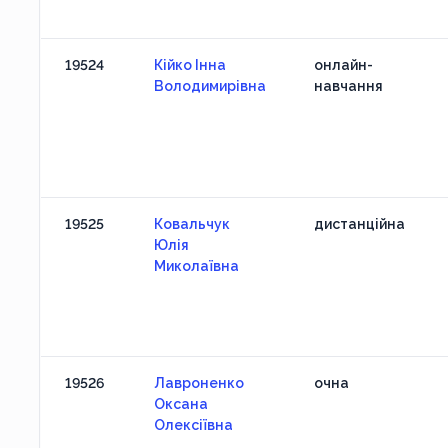
19524
Кійко Інна
онлайн-
Володимирівна
навчання
19525
Ковальчук
дистанційна
Юлія
Миколаївна
19526
Лавроненко
очна
Оксана
Олексіївна