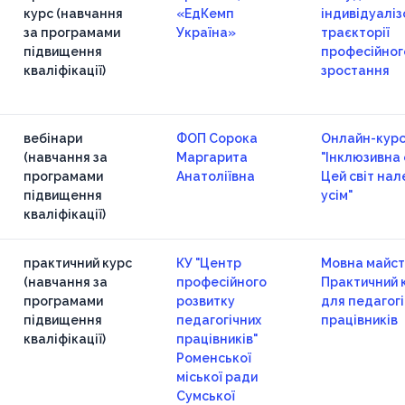
курс (навчання
«ЕдКемп
індивідуаліз
за програмами
Україна»
траєкторії
підвищення
професійног
кваліфікації)
зростання
вебінари
ФОП Сорока
Онлайн-кур
(навчання за
Маргарита
"Інклюзивна 
програмами
Анатоліївна
Цей світ на
підвищення
усім"
кваліфікації)
практичний курс
КУ "Центр
Мовна майст
(навчання за
професійного
Практичний 
програмами
розвитку
для педагогі
підвищення
педагогічних
працівників
кваліфікації)
працівників"
Роменської
міської ради
Сумської