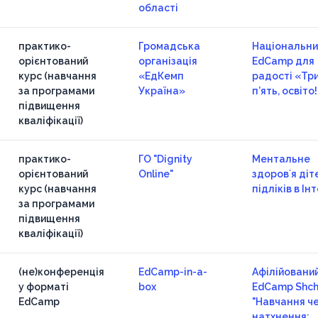
області
практико-
Громадська
Національни
орієнтований
організація
EdCamp для
курс (навчання
«ЕдКемп
радості «Тр
за програмами
Україна»
п’ять, освіто
підвищення
кваліфікації)
практико-
ГО "Dignity
Ментальне
орієнтований
Online"
здоровʼя діт
курс (навчання
підліків в Ін
за програмами
підвищення
кваліфікації)
(не)конференція
EdCamp-in-a-
Афілійований
у форматі
box
EdCamp Shch
EdCamp
"Навчання ч
натхнення: