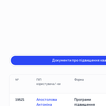
Документи про підвищення квал
№
ПІП
Форма
користувача/-ки
19521
Апостолова
Програми
Антоніна
підвищення