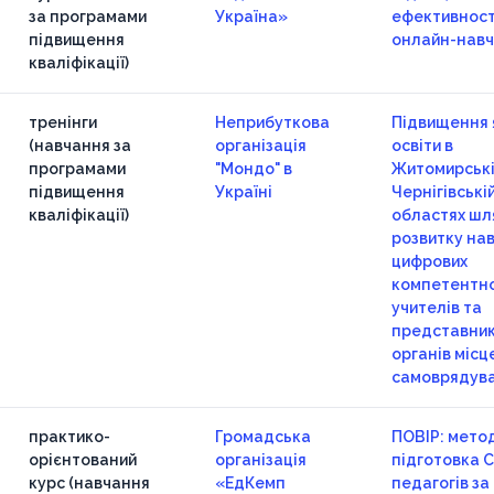
за програмами
Україна»
ефективност
підвищення
онлайн-нав
кваліфікації)
тренінги
Неприбуткова
Підвищення 
(навчання за
організація
освіти в
програмами
"Мондо" в
Житомирські
підвищення
Україні
Чернігівські
кваліфікації)
областях шл
розвитку на
цифрових
компетентн
учителів та
представник
органів місц
самоврядува
практико-
Громадська
ПОВІР: мето
орієнтований
організація
підготовка 
курс (навчання
«ЕдКемп
педагогів за