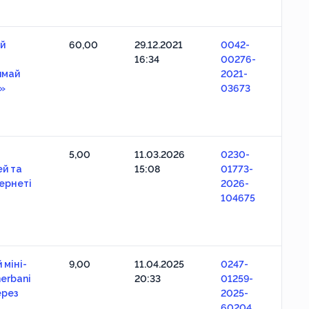
й
60,00
29.12.2021
0042-
16:34
00276-
имай
2021-
!»
03673
5,00
11.03.2026
0230-
ей та
15:08
01773-
тернеті
2026-
104675
 міні-
9,00
11.04.2025
0247-
erbani
20:33
01259-
ерез
2025-
60204