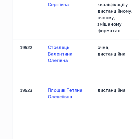
Сергіївна
кваліфікації у
дистанційному,
очному,
змішаному
форматах
19522
Стрєлець
очна,
Валентина
дистанційна
Олегівна
19523
Площик Тетяна
дистанційна
Олексіївна