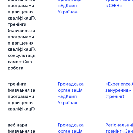
програмами
«ЕдКемп
в СЕЕН»
підвищення
Україна»
кваліфікації),
тренінги
(навчання за
програмами
підвищення
кваліфікації),
консультації,
самостійна
робота
тренінги
Громадська
«Experience A
(навчання за
організація
занурення»
програмами
«ЕдКемп
(тренінг)
підвищення
Україна»
кваліфікації)
вебінари
Громадська
Регіональни
(навчання за
організація
тренінг «За