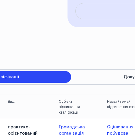
іфікації
Доку
Вид
Суб'єкт
Назва (тема)
підвищення
підвищення квал
кваліфікації
практико-
Громадська
Оцінювання 
орієнтований
організація
побудова