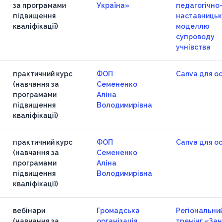
за програмами
Україна»
педагогічно
підвищення
наставниць
кваліфікації)
моделлю
супроводу
учнівства
практичний курс
ФОП
Canva для ос
(навчання за
Семененко
програмами
Аліна
підвищення
Володимирівна
кваліфікації)
практичний курс
ФОП
Canva для ос
(навчання за
Семененко
програмами
Аліна
підвищення
Володимирівна
кваліфікації)
вебінари
Громадська
Регіональни
(навчання за
організація
тренінг «За