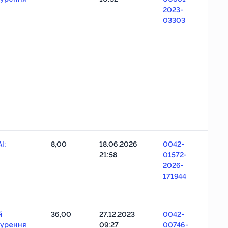
2023-
03303
I:
8,00
18.06.2026
0042-
21:58
01572-
2026-
171944
й
36,00
27.12.2023
0042-
нурення
09:27
00746-