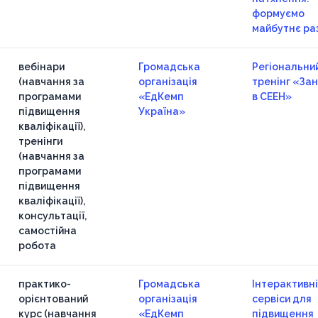
формуємо
майбутнє ра
вебінари
Громадська
Регіональни
(навчання за
організація
тренінг «За
програмами
«ЕдКемп
в СЕЕН»
підвищення
Україна»
кваліфікації),
тренінги
(навчання за
програмами
підвищення
кваліфікації),
консультації,
самостійна
робота
практико-
Громадська
Інтерактивні
орієнтований
організація
сервіси для
курс (навчання
«ЕдКемп
підвищення