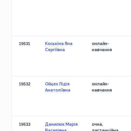
19531
Коськіна Яна
онлайн-
Сергіївна
навчання
19532
Ойцех Лідія
онлайн-
Анатоліївна
навчання
19533
Данилюк Марія
очна,
Василівна
дистанційна