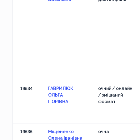
19534
ГАВРИЛЮК
очний / онлайн
ОЛЬГА
/ змішаний
ІГОРІВНА
формат
19535
Міщененко
очна
Олена Іванівна