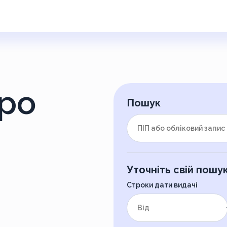
ро
Пошук
Уточніть свій пошу
Строки дати видачі
від
до