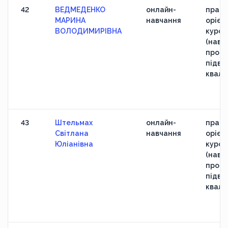
42
ВЕДМЕДЕНКО
онлайн-
практ
МАРИНА
навчання
орієн
ВОЛОДИМИРІВНА
курс
(навч
прогр
підви
кваліф
43
Штельмах
онлайн-
практ
Світлана
навчання
орієн
Юліанівна
курс
(навч
прогр
підви
кваліф