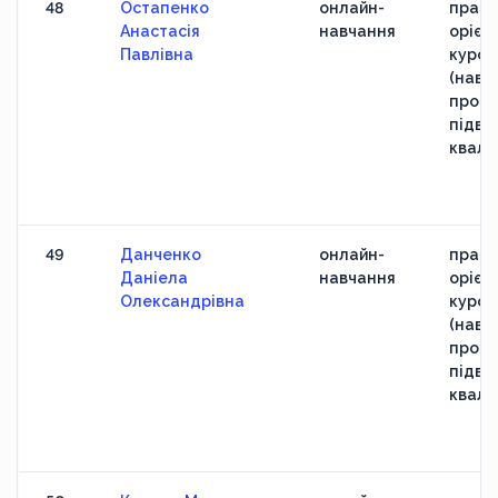
48
Остапенко
онлайн-
практ
Анастасія
навчання
орієн
Павлівна
курс
(навч
прогр
підви
кваліф
49
Данченко
онлайн-
практ
Даніела
навчання
орієн
Олександрівна
курс
(навч
прогр
підви
кваліф