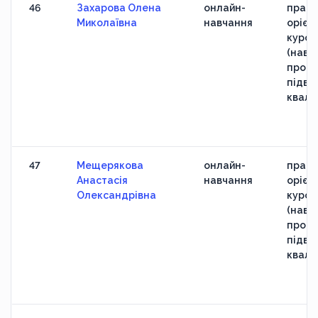
46
Захарова Олена
онлайн-
практ
Миколаївна
навчання
орієн
курс
(навч
прогр
підви
кваліф
47
Мещерякова
онлайн-
практ
Анастасія
навчання
орієн
Олександрівна
курс
(навч
прогр
підви
кваліф