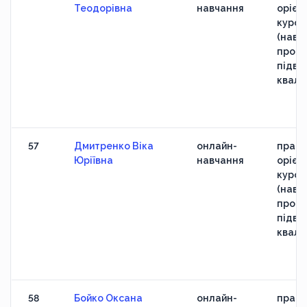
Теодорівна
навчання
орієн
курс
(навч
прогр
підви
кваліф
57
Дмитренко Віка
онлайн-
практ
Юріївна
навчання
орієн
курс
(навч
прогр
підви
кваліф
58
Бойко Оксана
онлайн-
практ