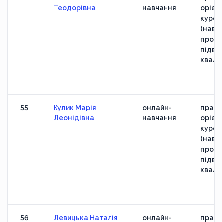
Теодорівна
навчання
орієн
курс
(навч
прогр
підви
кваліф
55
Кулик Марія
онлайн-
практ
Леонідівна
навчання
орієн
курс
(навч
прогр
підви
кваліф
56
Левицька Наталія
онлайн-
практ