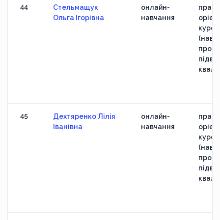
44
Стельмащук
онлайн-
практ
Ольга Ігорівна
навчання
орієн
курс
(навч
прогр
підви
кваліф
45
Дехтяренко Лілія
онлайн-
практ
Іванівна
навчання
орієн
курс
(навч
прогр
підви
кваліф