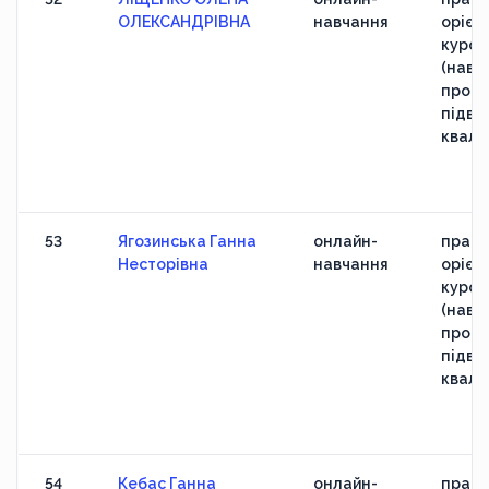
ОЛЕКСАНДРІВНА
навчання
орієн
курс
(навч
прогр
підви
кваліф
53
Ягозинська Ганна
онлайн-
практ
Несторівна
навчання
орієн
курс
(навч
прогр
підви
кваліф
54
Кебас Ганна
онлайн-
практ