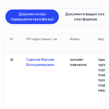
Документи про
Документи видані поза
підвищення кваліфікації
платформою
№
ПІП користувача/-ки
Форма
Вид
41
Савінов Максим
онлайн-
практ
Володимирович
навчання
орієн
курс
(навч
прогр
підви
кваліф