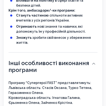
Впливати на політику
в сфері освіти та
безпеки дітей.
Крім того, амбасадори/-ки програми:
Стануть частиною
спільноти активних
вчителів з усіх регіонів України.
Отримають
нові знання та навички, які
допоможуть їм у професійній діяльності.
Зможуть
зробити свій внесок у збереження
життів.
Інші особливості виконання
програми
Програму “Супергерої FAST” представлятимуть:
Львівська область: Стасів Оксана, Турко Тетяна,
Герасименко Олена.
Кіровоградська область: Ігнатова Галина,
Єрьоменко Олена, Зайченко Крістіна.