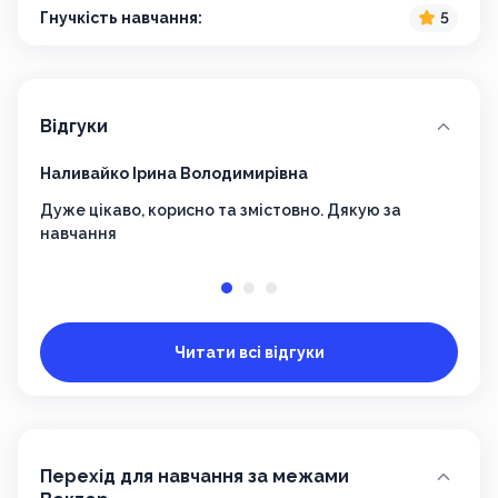
Гнучкість навчання:
5
Відгуки
Наливайко Ірина Володимирівна
Любі
Дуже цікаво, корисно та змістовно. Дякую за
Зміс
навчання
Читати всі відгуки
Перехід для навчання за межами