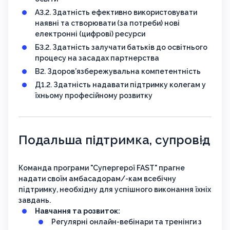
А3.2. Здатність ефективно використовувати
наявні та створювати (за потреби) нові
електронні (цифрові) ресурси
Б3.2. Здатність залучати батьків до освітнього
процесу на засадах партнерства
В2. Здоров’язбережувальна компетентність
Д1.2. Здатність надавати підтримку колегам у
їхньому професійному розвитку
Подальша підтримка, супровід
Команда програми "Супергерої FAST" прагне
надати своїм амбасадорам/-кам всебічну
підтримку, необхідну для успішного виконання їхніх
завдань.
Навчання та розвиток:
Регулярні онлайн-вебінари та тренінги з