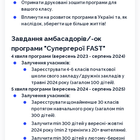
Отримати друковані зошити програми для
вашого класу.
Вплинути на розвиток програми в Україні та, як
наслідок, зберегти ще більше життів!
Завдання амбасадорів/-ок
програми "Супергерої FAST"
4 хвиля програми (вересень 2023 - серпень 2024)
Залучення учасників:
Зареєструвати 4-6 класів початкової
школи свого закладу/дружніх закладів у
травні 2024 року (загалом 100 дітей).
5 хвиля програми (вересень 2024 - серпень 2025)
Залучення учасників:
Зареєструвати щонайменше 30 класів
протягом навчального року (загалом min
300 дітей).
Залучити min 300 дітей у вересні-жовтні
2024 року (min 2 тренінги з 20+ вчителями).
Залучити min 300 дітей у лютому-березні