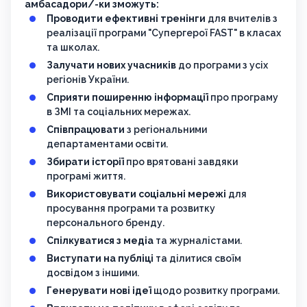
амбасадори/-ки зможуть:
Проводити ефективні тренінги
для вчителів з
реалізації програми "Супергерої FAST" в класах
та школах.
Залучати нових учасників
до програми з усіх
регіонів України.
Сприяти поширенню інформації
про програму
в ЗМІ та соціальних мережах.
Співпрацювати
з регіональними
департаментами освіти.
Збирати історії
про врятовані завдяки
програмі життя.
Використовувати соціальні мережі
для
просування програми та розвитку
персонального бренду.
Спілкуватися з медіа
та журналістами.
Виступати на публіці
та ділитися своїм
досвідом з іншими.
Генерувати нові ідеї
щодо розвитку програми.