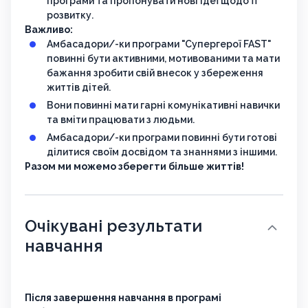
програми та пропонувати нові ідеї щодо її
розвитку.
Важливо:
Амбасадори/-ки програми "Супергерої FAST"
повинні бути активними, мотивованими та мати
бажання зробити свій внесок у збереження
життів дітей.
Вони повинні мати гарні комунікативні навички
та вміти працювати з людьми.
Амбасадори/-ки програми повинні бути готові
ділитися своїм досвідом та знаннями з іншими.
Разом ми можемо зберегти більше життів!
Очікувані результати
навчання
Після завершення навчання в програмі