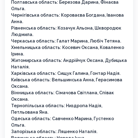
Полтавська область: Березова Дарина, Фінаєва
Ольга.
Чернігівська область: Короваєва Богдана, Іванова
Анна.
Рівненська область: Козачук Альона, Шквородюк
Людмила.
Черкаська область: Галат Марина, Любіч Тетяна.
Хмельницька область: Косевич Оксана, Коваленко
Ірина.
Житомирська область: Андрійчук Оксана, Дубицька
Наталія.
Харківська область: Сищук Галина, Гонтар Надія.
Київська область: Вельшинська Анна, Герасимова
Оксана.
Вінницька область: Сімачова Світлана, Співак
Оксана.
Тернопільська область: Низдропа Надія,
Петльована Яна.
Одеська область: Савченко Марина, Густенко
Ольга.
Запорізька область: Ляшенко Наталія.
Волинська область: Нерода Інна.