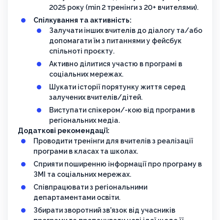
2025 року (min 2 тренінги з 20+ вчителями).
Спілкування та активність:
Залучати інших вчителів до діалогу та/або
допомагати їм з питаннями у фейсбук
спільноті проєкту.
Активно ділитися участю в програмі в
соціальних мережах.
Шукати історії порятунку життя серед
залучених вчителів/дітей.
Виступати спікером/-кою від програми в
регіональних медіа.
Додаткові рекомендації:
Проводити тренінги для вчителів з реалізації
програми в класах та школах.
Сприяти поширенню інформації про програму в
ЗМІ та соціальних мережах.
Співпрацювати з регіональними
департаментами освіти.
Збирати зворотний зв'язок від учасників