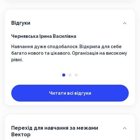
Відгуки
Чернявська Ірина Василівна
Шост
Навчання дуже сподобалося. Відкрила для себе
Нейм
багато нового та цікавого. Організація на високому
викл
рівні.
Читати всі відгуки
Перехід для навчання за межами
Вектор