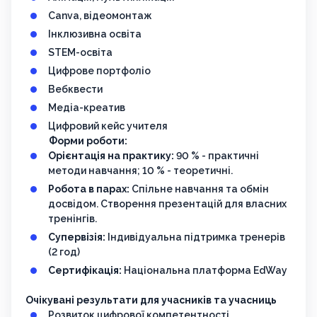
Canva, відеомонтаж
Інклюзивна освіта
STEM-освіта
Цифрове портфоліо
Вебквести
Медіа-креатив
Цифровий кейс учителя
Форми роботи:
Орієнтація на практику:
90 % - практичні
методи навчання; 10 % - теоретичні.
Робота в парах:
Спільне навчання та обмін
досвідом. Створення презентацій для власних
тренінгів.
Супервізія:
Індивідуальна підтримка тренерів
(2 год)
Сертифікація:
Національна платформа EdWay
Очікувані результати для учасників та учасниць
Розвиток цифрової компетентності