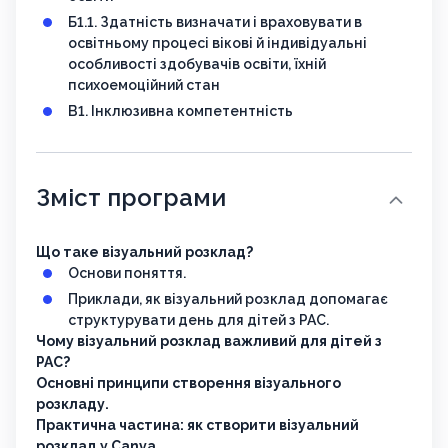
Б1.1. Здатність визначати і враховувати в
освітньому процесі вікові й індивідуальні
особливості здобувачів освіти, їхній
психоемоційний стан
В1. Інклюзивна компетентність
Зміст програми
Що таке візуальний розклад?
Основи поняття.
Приклади, як візуальний розклад допомагає
структурувати день для дітей з РАС.
Чому візуальний розклад важливий для дітей з
РАС?
Основні принципи створення візуального
розкладу.
Практична частина: як створити візуальний
розклад у Canva.