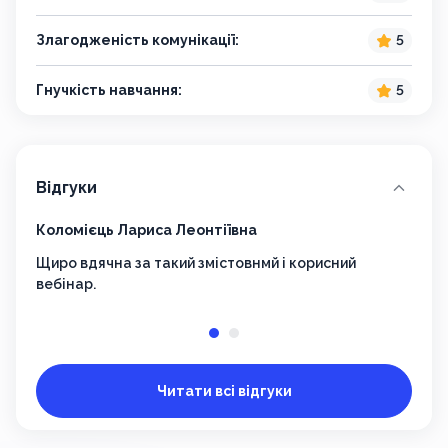
Злагодженість комунікації:
5
Гнучкість навчання:
5
Відгуки
Коломієць Лариса Леонтіївна
Кадо
Щиро вдячна за такий змістовнмй і корисний
Ціка
вебінар.
дост
Читати всі відгуки