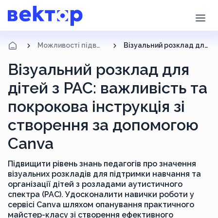
Можливості підвищення кваліфікації
Візуальний розклад для дітей з РАС: важливість та покрокова інструкція зі створення за допомогою Canva
Візуальний розклад для
дітей з РАС: важливість та
покрокова інструкція зі
створення за допомогою
Canva
Підвищити рівень знань педагогів про значення
візуальних розкладів для підтримки навчання та
організації дітей з розладами аутистичного
спектра (РАС). Удосконалити навички роботи у
сервісі Canva шляхом опанування практичного
майстер-класу зі створення ефективного