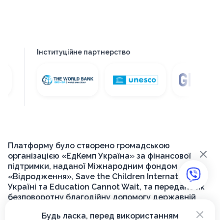
Інституційне партнерство
Платформу було створено громадською
×
організацією «ЕдКемп Україна» за фінансової
підтримки, наданої Міжнародним фондом
«Відродження», Save the Children International в
Україні та Education Cannot Wait, та передано як
безповоротну благодійну допомогу державній
установі «Український інститут розвитку освіти»
×
Будь ласка, перед використанням
для її подальшого функціонування на державному