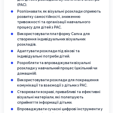
(РАС).
Розпізнавати, як візуальні розклади сприяють
розвитку самостійності, зниженню
тривожності та організації навчального
процесу для дітей з РАС.
Використовувати платформу Canva для
створення індивідуальних візуальних
розкладів.
Адаптувати розклади під вікові та
індивідуальні потреби дітей.
Розробляти та впроваджувати візуальні
розклади у навчальний процес (шкільний чи
домашній).
Використовувати розклади для покращення
комунікації та взаємодії з дітьми з РАС.
Створювати яскраві, привабливі та ефективні
візуальні матеріали, які полегшують
сприйняття інформації дітьми.
Впроваджувати сучасні цифрові інструменти у