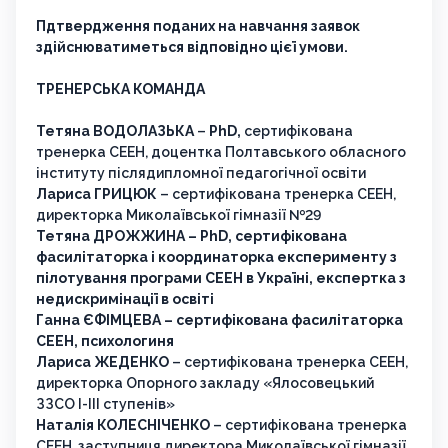
Пдтвердження поданих на навчання заявок
здійснюватиметься відповідно цієї умови.
ТРЕНЕРСЬКА КОМАНДА
Тетяна ВОДОЛАЗЬКА
–
PhD,
сертифікована
тренерка СЕЕН, доцентка Полтавського обласного
інституту післядипломної педагогічної освіти
Лариса ГРИЦЮК
– сертифікована тренерка СЕЕН,
директорка Миколаївської гімназії №29
Тетяна ДРОЖЖИНА – PhD, сертифікована
фасилітаторка і координаторка експерименту з
пілотування програми СЕЕН в Україні, експертка з
недискримінації в освіті
Ганна ЄФІМЦЕВА – сертифікована фасилітаторка
СЕЕН, психологиня
Лариса ЖЕДЕНКО
– сертифікована тренерка СЕЕН,
директорка Опорного закладу «Ялосовецький
ЗЗСО І-ІІІ ступенів»
Наталія КОЛЕСНІЧЕНКО
– сертифікована тренерка
СЕЕН, заступниця директора Миколаївської гімназії