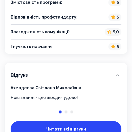
Змістовність програми:
5
Відповідність профстандарту:
5
Злагодженість комунікації:
5,0
Гнучкість навчання:
5
Відгуки
Ахмадєєва Світлана Миколаївна
Зелі
Нові знання- це завжди чудово!
Дяк
Читати всі відгуки