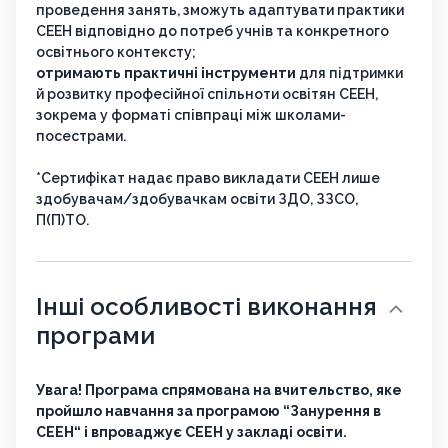
проведення занять, зможуть адаптувати практики
СЕЕН відповідно до потреб учнів та конкретного
освітнього контексту;
отримають практичні інструменти
для підтримки
й розвитку професійної спільноти освітян СЕЕН,
зокрема у форматі співпраці між школами-
посестрами.
*Сертифікат надає право викладати СЕЕН лише
здобувачам/здобувачкам освіти ЗДО, ЗЗСО,
П(П)ТО.
Інші особливості виконання
програми
Увага! Програма спрямована на вчительство, яке
пройшло навчання за програмою “Занурення в
СЕЕН“ і впроваджує СЕЕН у закладі освіти.