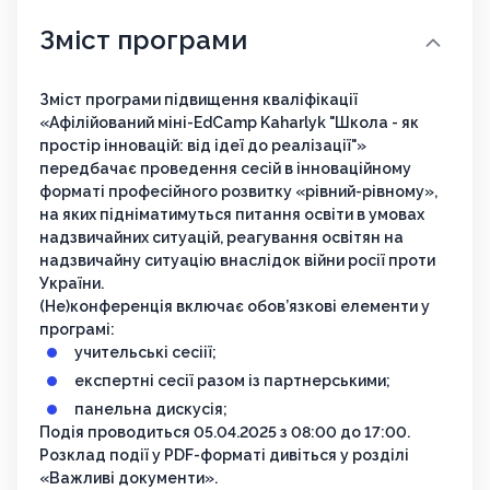
Зміст програми
Зміст програми підвищення кваліфікації
«Афілійований міні-EdCamp Kaharlyk "Школа - як
простір інновацій: від ідеї до реалізації"»
передбачає проведення сесій в інноваційному
форматі професійного розвитку «рівний-рівному»,
на яких підніматимуться питання освіти в умовах
надзвичайних ситуацій, реагування освітян на
надзвичайну ситуацію внаслідок війни росії проти
України.
(Не)конференція включає обов’язкові елементи у
програмі:
учительські сесіії;
експертні сесії разом із партнерськими;
панельна дискусія;
Подія проводиться 05.04.2025 з 08:00 до 17:00.
Розклад події у PDF-форматі дивіться у розділі
«Важливі документи».