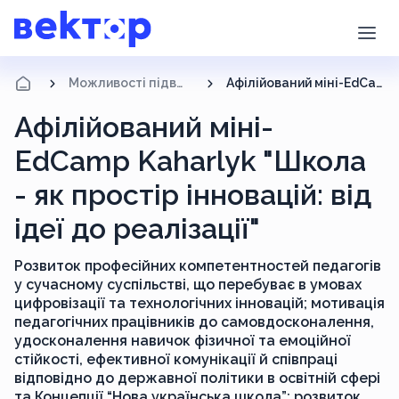
Можливості підвищення кваліфікації
Афілійований міні-EdCamp Kaharlyk "Школа - як простір інновацій: від ідеї до реалізації"
Афілійований міні-
EdCamp Kaharlyk "Школа
- як простір інновацій: від
ідеї до реалізації"
Розвиток професійних компетентностей педагогів
у сучасному суспільстві, що перебуває в умовах
цифровізації та технологічних інновацій; мотивація
педагогічних працівників до самовдосконалення,
удосконалення навичок фізичної та емоційної
стійкості, ефективної комунікації й співпраці
відповідно до державної політики в освітній сфері
та Концепції “Нова українська школа”; розвиток