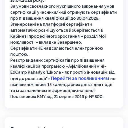
15.04.2025 року.
За умови своєчасного й успішного виконання умов
сертифікації учасники/-иці отримують сертифікати
про підвищення кваліфікації до 30.04.2025.
Згенеровані на платформі сертифікати
автоматично розміщуються й зберігаються в
Кабінеті професійного зростання – розділ Мої
можливості – вкладка Завершено.
Сертифікати НЕ надсилаються електронною
поштою.
Реєстр виданих сертифікатів про підвищення
кваліфікації за програмою «Афілійований міні-
EdCamp Kaharlyk "Школа - як простір інновацій: від
Перейти за покликанням
ідеї до реалізації"»
не
пізніше ніж через 15 календарних днів з дня події
та із зазначенням інформації, визначеної
Постановою КМУ від 21 серпня 2019 р. № 800.