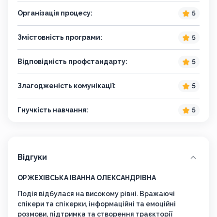
Організація процесу:
5
Змістовність програми:
5
Відповідність профстандарту:
5
Злагодженість комунікації:
5
Гнучкість навчання:
5
Відгуки
ОРЖЕХІВСЬКА ІВАННА ОЛЕКСАНДРІВНА
Рясь
Подія відбулася на високому рівні. Вражаючі
Супе
спікери та спікерки, інформаційні та емоційні
розмови, підтримка та створення траєкторії