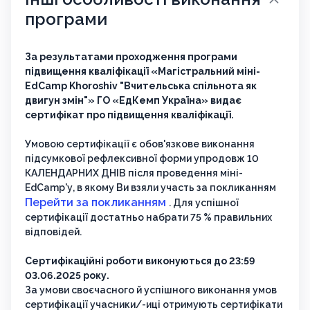
програми
За результатами проходження програми
підвищення кваліфікації «Магістральний міні-
EdCamp Khoroshiv "Вчительська спільнота як
двигун змін"» ГО «ЕдКемп Україна» видає
сертифікат про підвищення кваліфікації.
Умовою сертифікації є обов'язкове виконання
підсумкової рефлексивної форми упродовж 10
КАЛЕНДАРНИХ ДНІВ після проведення міні-
EdCamp'у, в якому Ви взяли участь за покликанням
Перейти за покликанням
. Для успішної
сертифікації достатньо набрати 75 % правильних
відповідей.
Сертифікаційні роботи виконуються до 23:59
03.06.2025 року.
За умови своєчасного й успішного виконання умов
сертифікації учасники/-иці отримують сертифікати