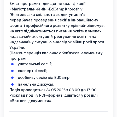
Зміст програми підвищення кваліфікації
«Магістральний міні-EdCamp Khoroshiv
"Вчительська спільнота як двигун змін"»
передбачає проведення сесій в інноваційному
форматі професійного розвитку «рівний-рівному»,
на яких підніматимуться питання освіти в умовах
надзвичайних ситуацій, реагування освітян на
надзвичайну ситуацію внаслідок війни росії проти
України.
(Не)конференція включає обов’язкові елементи у
програмі:
учительські сесіії;
експертні сесії;
особливу сесію від EdCamp;
панельна дискусія.
Подія проводиться 24.05.2025 з 08:00 до 17:00.
Розклад події у PDF-форматі дивіться у розділі
«Важливі документи».