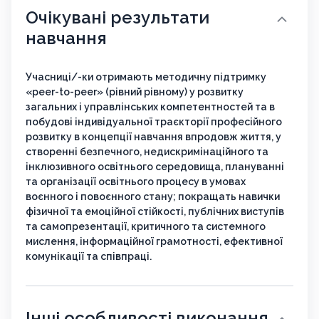
Очікувані результати
навчання
Учасниці/-ки отримають методичну підтримку
«peer-to-peer» (рівний рівному) у розвитку
загальних і управлінських компетентностей та в
побудові індивідуальної траєкторії професійного
розвитку в концепції навчання впродовж життя, у
створенні безпечного, недискримінаційного та
інклюзивного освітнього середовища, плануванні
та організації освітнього процесу в умовах
воєнного і повоєнного стану; покращать навички
фізичної та емоційної стійкості, публічних виступів
та самопрезентації, критичного та системного
мислення, інформаційної грамотності, ефективної
комунікації та співпраці.
Інші особливості виконання