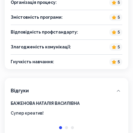
Організація процесу:
5
Змістовність програми:
5
Відповідність профстандарту:
5
Злагодженість комунікації:
5
Гнучкість навчання:
5
Відгуки
БАЖЕНОВА НАТАЛІЯ ВАСИЛІВНА
Іван
Супер креатив!
Дяку