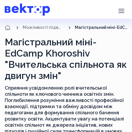
Можливості підвищення кваліфікації
Магістральний міні-EdCamp Khoroshiv "Вчительська спільнота як двигун змін"
Магістральний міні-
EdCamp Khoroshiv
"Вчительська спільнота як
двигун змін"
Сприяння усвідомленню ролі вчительської
спільноти як ключового чинника освітніх змін.
Поглибилення розуміння важливості професійної
взаємодії, підтримки та обміну досвідом між
педагогами для формування спільного бачення
розвитку освіти. Акцентувати увагу на потенціалі
освітніх спільнот як джерела ініціатив, нових
підходів і рушійної сили трансформацій в умовах