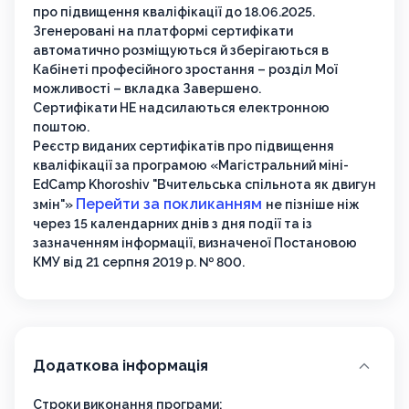
про підвищення кваліфікації до 18.06.2025.
Згенеровані на платформі сертифікати
автоматично розміщуються й зберігаються в
Кабінеті професійного зростання – розділ Мої
можливості – вкладка Завершено.
Сертифікати НЕ надсилаються електронною
поштою.
Реєстр виданих сертифікатів про підвищення
кваліфікації за програмою «Магістральний міні-
EdCamp Khoroshiv "Вчительська спільнота як двигун
Перейти за покликанням
змін"»
не пізніше ніж
через 15 календарних днів з дня події та із
зазначенням інформації, визначеної Постановою
КМУ від 21 серпня 2019 р. № 800.
Додаткова інформація
Строки виконання програми: