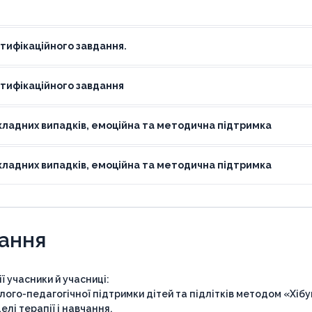
тифікаційного завдання.
тифікаційного завдання
кладних випадків, емоційна та методична підтримка
кладних випадків, емоційна та методична підтримка
чання
 учасники й учасниці:
го-педагогічної підтримки дітей та підлітків методом «Хібу
елі терапії і навчання.