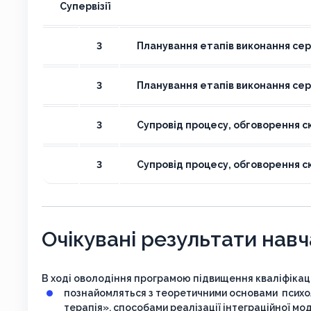
Супервізії
3
Планування етапів виконання сер
3
Планування етапів виконання сер
3
Супровід процесу, обговорення с
3
Супровід процесу, обговорення с
Очікувані результати нав
В ході оволодіння програмою підвищення кваліфікації
познайомляться з теоретичними основами психоло
терапія», способами реалізації інтеграційної мод