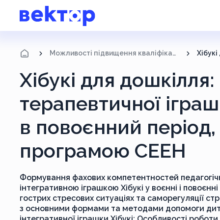
Можливості підвищення кваліфікації
Хібукі для дошкілля
терапевтичної іграшк
в повоєнний період, 
програмою СЕЕН
Формування фахових компетентностей педагогічни
інтегративною іграшкою Хібукі у воєнні і повоєнн
гострих стресових ситуаціях та саморегуляції стр
з основними формами та методами допомоги дитин
інтегративної іграшки Хібукі; Особливості роботи