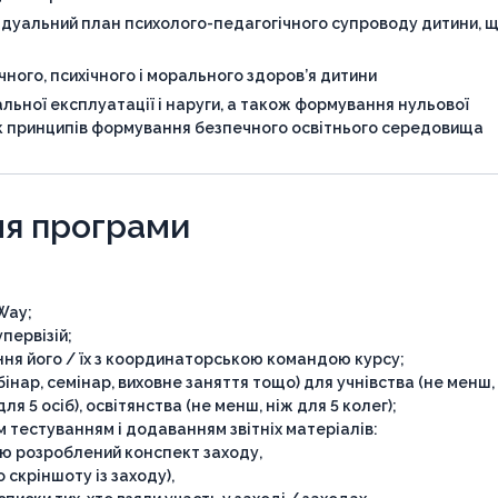
відуальний план психолого-педагогічного супроводу дитини, 
чного, психічного і морального здоров’я дитини
ьної експлуатації і наруги, а також формування нульової
як принципів формування безпечного освітнього середовища
ня програми
Way;
упервізій;
ння його / їх з координаторською командою курсу;
бінар, семінар, виховне заняття тощо) для учнівства (не менш,
ля 5 осіб), освітянства (не менш, ніж для 5 колег);
м тестуванням і додаванням звітніх матеріалів:
ю розроблений конспект заходу,
 скріншоту із заходу),