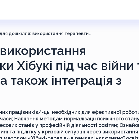
Хібукі для дошкілля: використання терапевтичної іграшки Хібукі під час війни та в повоєнний період, а також інтеграція з програмою СЕЕН
: використання
и Хібукі під час війни 
а також інтеграція з
х працівників/-ць, необхідних для ефективної роботи
і часи; Навчання методам нормалізації психічного стан
есових станів у професійній діяльності освітян; Ознай
і та підлітку у кризовій ситуації через використання
 з методом «Хібукі-терапія» в рамках інклюзивної освіт