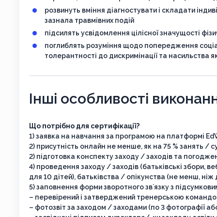
розвинуть вміння діагностувати і складати інди
зазнала травмівних подій
підсилять усвідомлення цілісної значущості фізи
поглиблять розуміння щодо попередження соціал
толерантності до дискримінації та насильства 
Інші особливості виконан
Що потрібно для сертифікації?
1) заявка на навчання за програмою на платформі Ed
2) присутність онлайн не менше, як на 75 % занять / с
2) підготовка конспекту заходу / заходів та погодже
4) проведення заходу / заходів (батьківські збори, ве
для 10 дітей), батьківства / опікунства (не менш, ніж д
5) заповнення форми зворотного звʼязку з підсумкови
– перевірений і затверджений тренерською командо
– фотозвіт за заходом / заходами (по 3 фотографії або