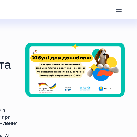
та
 з
у при
омлення
и //