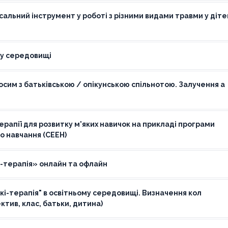
сальний інструмент у роботі з різними видами травми у діте
му середовищі
сим з батьківською / опікунською спільнотою. Залучення а
рапії для розвитку м'яких навичок на прикладі програми
о навчання (СЕЕН)
і-терапія» онлайн та офлайн
кі-терапія" в освітньому середовищі. Визначення кол
ктив, клас, батьки, дитина)