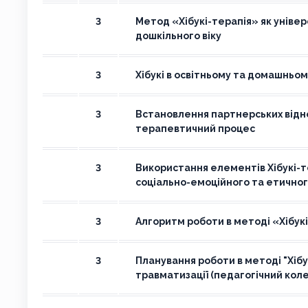
3
Метод «Хібукі-терапія» як універ
дошкільного віку
3
Хібукі в освітньому та домашньо
3
Встановлення партнерських відно
терапевтичний процес
3
Використання елементів Хібукі-те
соціально-емоційного та етичног
3
Алгоритм роботи в методі «Хібук
3
Планування роботи в методі "Хібу
травматизації (педагогічний коле