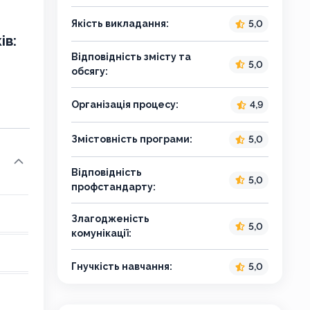
Якість викладання:
5,0
ів:
Відповідність змісту та
5,0
обсягу:
Організація процесу:
4,9
Змістовність програми:
5,0
Відповідність
5,0
профстандарту:
Злагодженість
5,0
комунікації:
Гнучкість навчання:
5,0