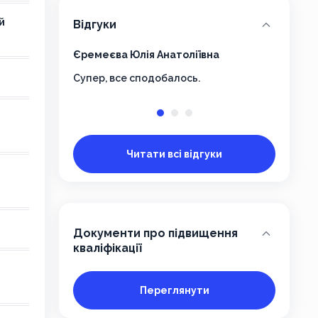
й
Відгуки
Єремеєва Юлія Анатоліївна
Бересто
Супер, все сподобалось.
Дкую за
вдастьс
роботи, 
у практ
Читати всі відгуки
Документи про підвищення
кваліфікації
Переглянути