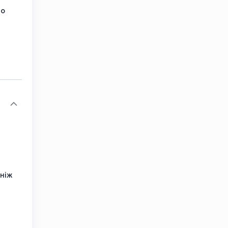
що
 ніж